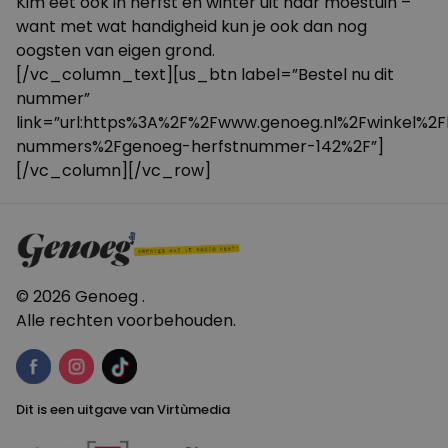
Kim eet óók in herfst en winter uit haar moestuin –
want met wat handigheid kun je ook dan nog
oogsten van eigen grond.
[/vc_column_text][us_btn label=”Bestel nu dit
nummer”
link=”url:https%3A%2F%2Fwww.genoeg.nl%2Fwinkel%2F
nummers%2Fgenoeg-herfstnummer-142%2F”]
[/vc_column][/vc_row]
© 2026 Genoeg .
Alle rechten voorbehouden.
Dit is een uitgave van Virtùmedia