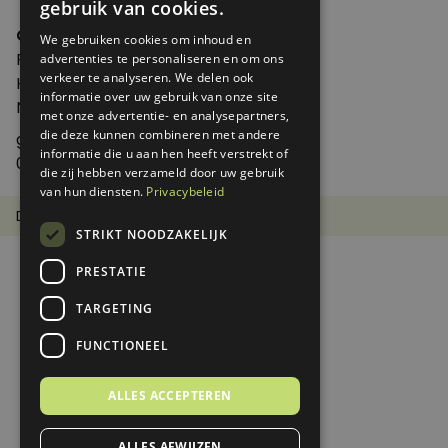
gebruik van cookies.
Genoeg
We gebruiken cookies om inhoud en
Postbus 595 - 3700 AN Zeist
advertenties te personaliseren en om ons
verkeer te analyseren. We delen ook
Huis ter Heideweg 13 - 3705MA Zeist
informatie over uw gebruik van onze site
Nederland
met onze advertentie- en analysepartners,
die deze kunnen combineren met andere
genoeg@spabonneeservice.nl
informatie die u aan hen heeft verstrekt of
088-1102091
die zij hebben verzameld door uw gebruik
van hun diensten.
Privacybeleid
Disclaimer
Privacy Statement
STRIKT NOODZAKELIJK
PRESTATIE
TARGETING
FUNCTIONEEL
ALLES ACCEPTEREN
ALLES AFWIJZEN