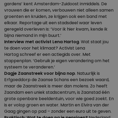
gardens’ kent Amsterdam-Zuidoost inmiddels. De
vrouwen die er komen, verbouwen niet alleen samen
groenten en kruiden, ze krijgen ook een band met
elkaar. Reportage uit een stadsdeel waar leven
geregeld overleven is: ‘Voor ik hier kwam, kende ik
bijna niemand in mijn buurt.’
Interview met activist Lena Hartog
. Wat staat jou
te doen voor het klimaat? Activist
Lena
Hartog
schreef er een actiegids over. Met
stappenplan. ‘Gebruik je eigen verandering om het
systeem te veranderen.’
Dagje Zaanstreek voor bijna nop
. Natuurlijk is
Erfgoeddorp de Zaanse Schans een bezoek waard,
maar de Zaanstreek is meer dan molens. Zo heeft
Zaandam een uniek stadscentrum, is Zaanstad één
grote openbare beeldentuin, voor wie goed zoekt. En
is er volop groen en water. Martin en Elvira van der
Gaag gingen op pad – zonder een euro uit te geven.
Praktisch: Wat te doen na je pensioen?
Nederland