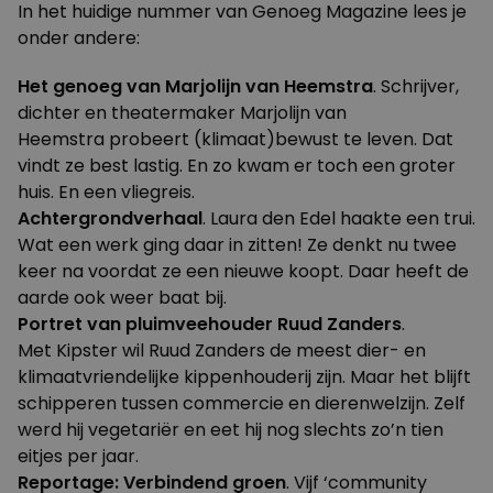
In het huidige nummer van Genoeg Magazine lees je
onder andere:
Het genoeg van Marjolijn van Heemstra
. Schrijver,
dichter en theatermaker
Marjolijn van
Heemstra
probeert (klimaat)bewust te leven. Dat
vindt ze best lastig. En zo kwam er toch een groter
huis. En een vliegreis.
Achtergrondverhaal
.
Laura den Edel
haakte een trui.
Wat een werk ging daar in zitten! Ze denkt nu twee
keer na voordat ze een nieuwe koopt. Daar heeft de
aarde ook weer baat bij.
Portret van pluimveehouder Ruud Zanders
.
Met
Kipster
wil Ruud Zanders de meest dier- en
klimaatvriendelijke kippenhouderij zijn. Maar het blijft
schipperen tussen commercie en dierenwelzijn. Zelf
werd hij vegetariër en eet hij nog slechts zo’n tien
eitjes per jaar.
Reportage: Verbindend groen
. Vijf ‘community