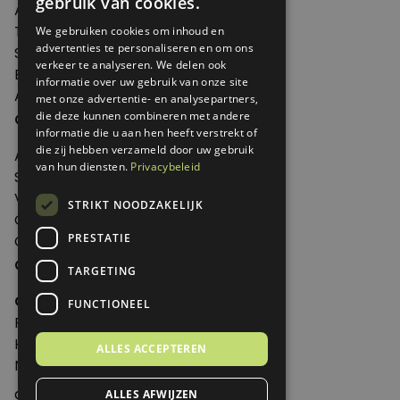
gebruik van cookies.
Agenda
Thema's
We gebruiken cookies om inhoud en
advertenties te personaliseren en om ons
Shop
verkeer te analyseren. We delen ook
Edities
informatie over uw gebruik van onze site
Abonneren
met onze advertentie- en analysepartners,
Over Genoeg
die deze kunnen combineren met andere
informatie die u aan hen heeft verstrekt of
die zij hebben verzameld door uw gebruik
Adverteren
van hun diensten.
Privacybeleid
Samenwerken
Verkooppunten
STRIKT NOODZAKELIJK
Over Genoeg
PRESTATIE
Contact
Contactgegevens
TARGETING
Genoeg
FUNCTIONEEL
Postbus 595 - 3700 AN Zeist
Huis ter Heideweg 13 - 3705MA Zeist
ALLES ACCEPTEREN
Nederland
genoeg@spabonneeservice.nl
ALLES AFWIJZEN