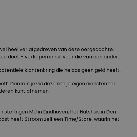
 wel heel ver afgedreven van deze oergedachte.
ee doet – verkopen in ruil voor die van een ander.
 potentiële klantenkring die helaas geen geld heeft…
eft. Dan kun je via
deze site
je eigen diensten ter
nderen kunt afnemen.
tinstellingen
MU
in Eindhoven,
Het Nutshuis
in Den
aast heeft Stroom zelf een Time/Store, waarin het