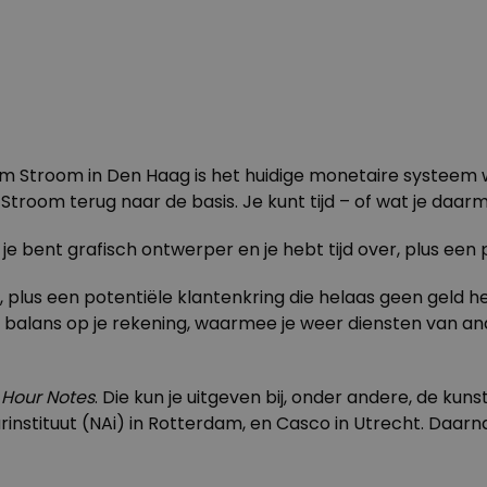
rum
Stroom
in Den Haag is het huidige monetaire systeem
troom terug naar de basis. Je kunt tijd – of wat je daarm
 je bent grafisch ontwerper en je hebt tijd over, plus een
r, plus een potentiële klantenkring die helaas geen geld he
e balans op je rekening, waarmee je weer diensten van a
e
Hour Notes
. Die kun je uitgeven bij, onder andere, de kuns
instituut
(NAi) in Rotterdam, en
Casco
in Utrecht. Daarn