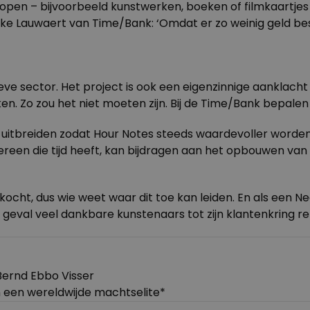
 kopen – bijvoorbeeld kunstwerken, boeken of filmkaartjes 
aaike Lauwaert van Time/Bank: ‘Omdat er zo weinig geld bes
ve sector. Het project is ook een eigenzinnige aanklacht
Zo zou het niet moeten zijn. Bij de Time/Bank bepalen we 
uitbreiden zodat Hour Notes steeds waardevoller worden.
een die tijd heeft, kan bijdragen aan het opbouwen van
ocht, dus wie weet waar dit toe kan leiden. En als een 
k geval veel dankbare kunstenaars tot zijn klantenkring r
Bernd Ebbo Visser
 een wereldwijde machtselite*