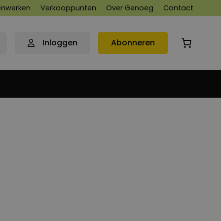
nwerken
Verkooppunten
Over Genoeg
Contact
Inloggen
Abonneren