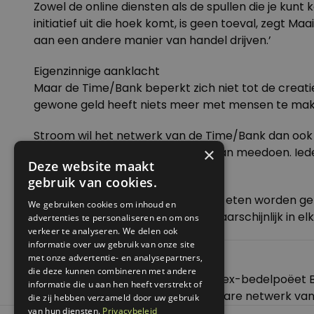
Zowel de online diensten als de spullen die je kunt
initiatief uit die hoek komt, is geen toeval, zegt M
aan een andere manier van handel drijven.’
Eigenzinnige aanklacht
Maar de Time/Bank beperkt zich niet tot de creatie
gewone geld heeft niets meer met mensen te maken. 
Stroom wil het netwerk van de Time/Bank dan ook 
×
coaches en pedicures mogen eraan meedoen. Ieder
Deze website maakt
gebruik van cookies.
Bakker
In New York kan met Hour Notes al eten worden gek
We gebruiken cookies om inhoud en
accepteren, mag hij binnenkort waarschijnlijk in el
advertenties te personaliseren en om ons
verkeer te analyseren. We delen ook
informatie over uw gebruik van onze site
met onze advertentie- en analysepartners,
Posted in
Economie
,
Nieuws
die deze kunnen combineren met andere
Bericht
Previous:
Nooit meer e-mails voor ex-bedelpoëet 
informatie die u aan hen heeft verstrekt of
navigatie
Next:
De superklasse. Het onzichtbare netwerk van
die zij hebben verzameld door uw gebruik
van hun diensten.
Privacybeleid