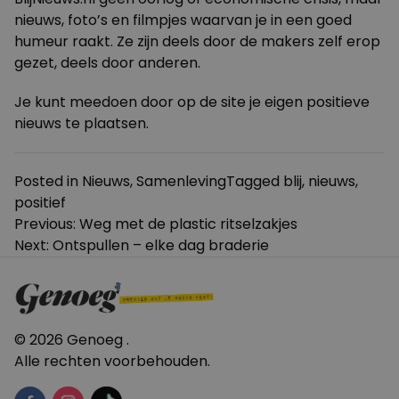
nieuws, foto’s en filmpjes waarvan je in een goed
humeur raakt. Ze zijn deels door de makers zelf erop
gezet, deels door anderen.
Je kunt meedoen door op de site je eigen positieve
nieuws te plaatsen.
Posted in
Nieuws
,
Samenleving
Tagged
blij
,
nieuws
,
positief
Bericht
Previous:
Weg met de plastic ritselzakjes
Next:
Ontspullen – elke dag braderie
navigatie
© 2026 Genoeg .
Alle rechten voorbehouden.