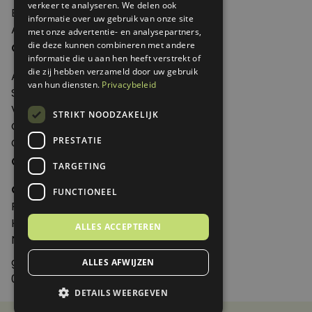
verkeer te analyseren. We delen ook
Edities
informatie over uw gebruik van onze site
Abonneren
met onze advertentie- en analysepartners,
Over Genoeg
die deze kunnen combineren met andere
informatie die u aan hen heeft verstrekt of
die zij hebben verzameld door uw gebruik
Adverteren
van hun diensten.
Privacybeleid
Samenwerken
Verkooppunten
STRIKT NOODZAKELIJK
Over Genoeg
PRESTATIE
Contact
Contactgegevens
TARGETING
Genoeg
FUNCTIONEEL
Postbus 595 - 3700 AN Zeist
Huis ter Heideweg 13 - 3705MA Zeist
ALLES ACCEPTEREN
Nederland
genoeg@spabonneeservice.nl
ALLES AFWIJZEN
088-1102091
DETAILS WEERGEVEN