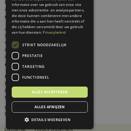
Edities
informatie over uw gebruik van onze site
Abonneren
met onze advertentie- en analysepartners,
Over Genoeg
die deze kunnen combineren met andere
informatie die u aan hen heeft verstrekt of
die zij hebben verzameld door uw gebruik
Adverteren
van hun diensten.
Privacybeleid
Samenwerken
Verkooppunten
STRIKT NOODZAKELIJK
Over Genoeg
PRESTATIE
Contact
Contactgegevens
TARGETING
Genoeg
FUNCTIONEEL
Postbus 595 - 3700 AN Zeist
Huis ter Heideweg 13 - 3705MA Zeist
ALLES ACCEPTEREN
Nederland
genoeg@spabonneeservice.nl
ALLES AFWIJZEN
088-1102091
DETAILS WEERGEVEN
Disclaimer
Privacy Statement