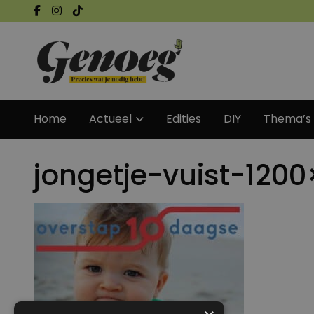
Home
Actueel
Edities
DIY
Thema’s
jongetje-vuist-120