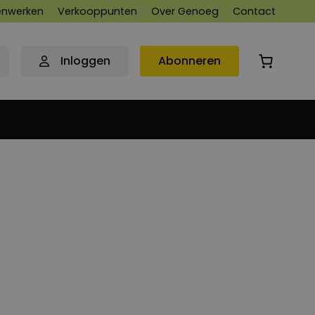
nwerken
Verkooppunten
Over Genoeg
Contact
Inloggen
Abonneren