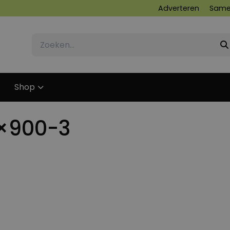
Adverteren
Same
Shop
0×900-3