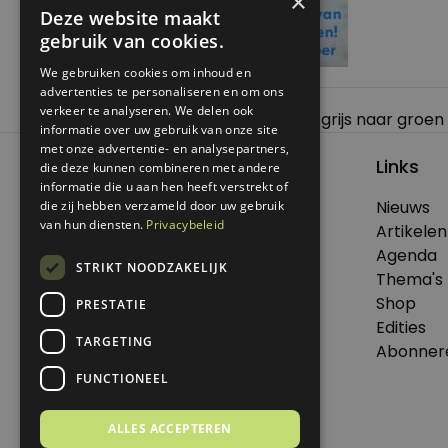
×
Deze website maakt
gebruik van cookies.
We gebruiken cookies om inhoud en
advertenties te personaliseren en om ons
Bericht
verkeer te analyseren. We delen ook
Previous:
Meteen doen: switch van grijs naar groen
informatie over uw gebruik van onze site
navigatie
met onze advertentie- en analysepartners,
Links
die deze kunnen combineren met andere
informatie die u aan hen heeft verstrekt of
Nieuws
die zij hebben verzameld door uw gebruik
© 2026 Genoeg .
van hun diensten.
Privacybeleid
Artikelen
Alle rechten voorbehouden.
Agenda
STRIKT NOODZAKELIJK
Thema's
Shop
PRESTATIE
Edities
Dit is een uitgave van Virtùmedia
TARGETING
Abonner
FUNCTIONEEL
ALLES ACCEPTEREN