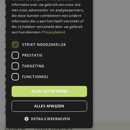
Edities
informatie over uw gebruik van onze site
Abonneren
met onze advertentie- en analysepartners,
Over Genoeg
die deze kunnen combineren met andere
informatie die u aan hen heeft verstrekt of
die zij hebben verzameld door uw gebruik
Adverteren
van hun diensten.
Privacybeleid
Samenwerken
Verkooppunten
STRIKT NOODZAKELIJK
Over Genoeg
PRESTATIE
Contact
Contactgegevens
TARGETING
Genoeg
FUNCTIONEEL
Postbus 595 - 3700 AN Zeist
Huis ter Heideweg 13 - 3705MA Zeist
ALLES ACCEPTEREN
Nederland
genoeg@spabonneeservice.nl
ALLES AFWIJZEN
088-1102091
DETAILS WEERGEVEN
Disclaimer
Privacy Statement