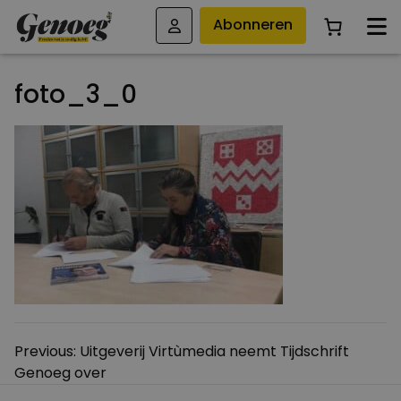
Abonneren
foto_3_0
Bericht
Previous:
Uitgeverij Virtùmedia neemt Tijdschrift
Genoeg over
navigatie