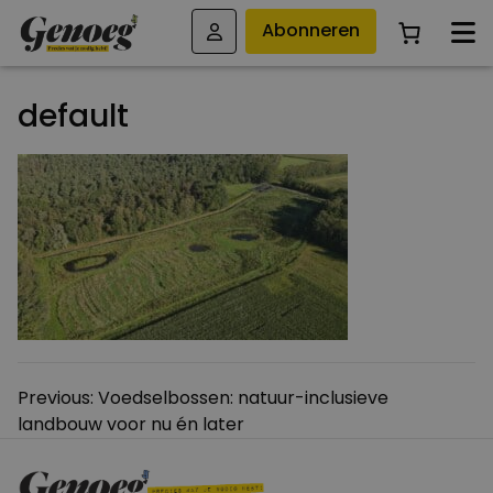
Abonneren
default
Bericht
Previous:
Voedselbossen: natuur-inclusieve
landbouw voor nu én later
navigatie