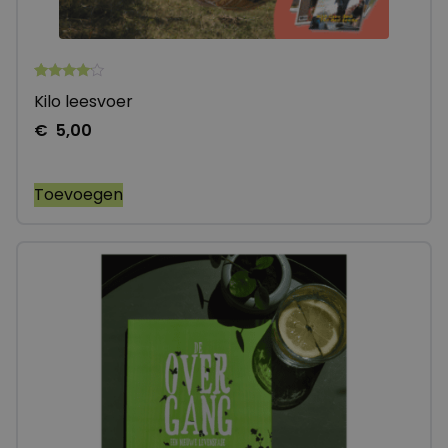
Gewaardeerd
10
Kilo leesvoer
3.90
op 5
€
5,00
gebaseerd
op
klantbeoordelingen
Toevoegen