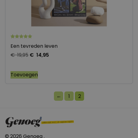
Gewaardeerd
1
Een tevreden leven
5.00
op 5
€
19,95
€
14,95
gebaseerd
op
klantbeoordeling
Toevoegen
←
1
2
© 2026 Genoeg .