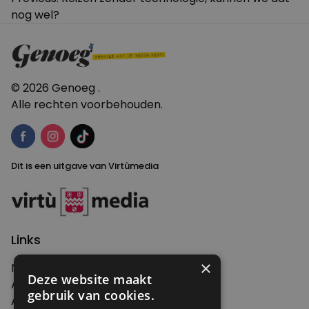
nog wel?
navigatie
© 2026 Genoeg .
Alle rechten voorbehouden.
Dit is een uitgave van Virtùmedia
Links
×
Nieuws
Deze website maakt
Artikelen
gebruik van cookies.
Agenda