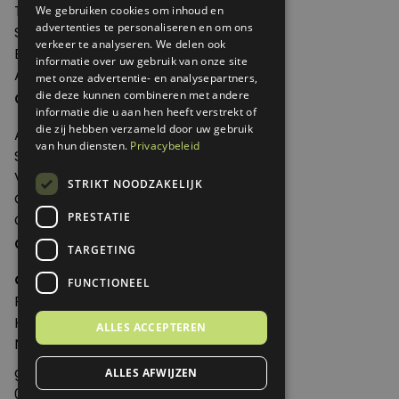
Thema's
We gebruiken cookies om inhoud en
advertenties te personaliseren en om ons
Shop
verkeer te analyseren. We delen ook
Edities
informatie over uw gebruik van onze site
Abonneren
met onze advertentie- en analysepartners,
Over Genoeg
die deze kunnen combineren met andere
informatie die u aan hen heeft verstrekt of
die zij hebben verzameld door uw gebruik
Adverteren
van hun diensten.
Privacybeleid
Samenwerken
Verkooppunten
STRIKT NOODZAKELIJK
Over Genoeg
PRESTATIE
Contact
Contactgegevens
TARGETING
Genoeg
FUNCTIONEEL
Postbus 595 - 3700 AN Zeist
Huis ter Heideweg 13 - 3705MA Zeist
ALLES ACCEPTEREN
Nederland
genoeg@spabonneeservice.nl
ALLES AFWIJZEN
088-1102091