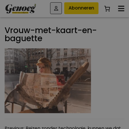
Abonneren
Vrouw-met-kaart-en-
baguette
Bericht
Previous:
Reizen zonder technologie, kunnen we dat