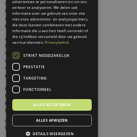
advertenties te personaliseren en om ons
Shop
verkeer te analyseren. We delen ook
Edities
informatie over uw gebruik van onze site
Abonneren
met onze advertentie- en analysepartners,
Over Genoeg
die deze kunnen combineren met andere
informatie die u aan hen heeft verstrekt of
die zij hebben verzameld door uw gebruik
Adverteren
van hun diensten.
Privacybeleid
Samenwerken
Verkooppunten
STRIKT NOODZAKELIJK
Over Genoeg
PRESTATIE
Contact
Contactgegevens
TARGETING
Genoeg
FUNCTIONEEL
Postbus 595 - 3700 AN Zeist
Huis ter Heideweg 13 - 3705MA Zeist
ALLES ACCEPTEREN
Nederland
genoeg@spabonneeservice.nl
ALLES AFWIJZEN
088-1102091
DETAILS WEERGEVEN