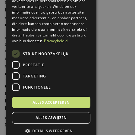
advertenties te personaliseren en om ons
Shop
verkeer te analyseren. We delen ook
Edities
informatie over uw gebruik van onze site
Abonneren
met onze advertentie- en analysepartners,
Over Genoeg
die deze kunnen combineren met andere
informatie die u aan hen heeft verstrekt of
die zij hebben verzameld door uw gebruik
Adverteren
van hun diensten.
Privacybeleid
Samenwerken
Verkooppunten
STRIKT NOODZAKELIJK
Over Genoeg
PRESTATIE
Contact
Contactgegevens
TARGETING
Genoeg
FUNCTIONEEL
Postbus 595 - 3700 AN Zeist
Huis ter Heideweg 13 - 3705MA Zeist
ALLES ACCEPTEREN
Nederland
genoeg@spabonneeservice.nl
ALLES AFWIJZEN
088-1102091
DETAILS WEERGEVEN