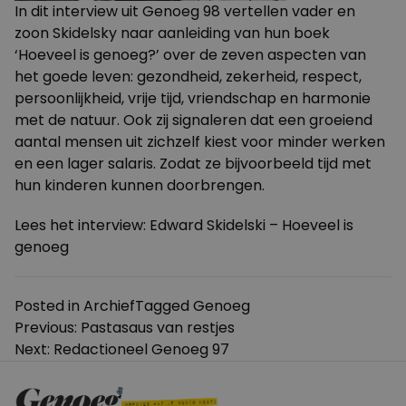
In dit interview uit
Genoeg 98
vertellen vader en
zoon Skidelsky naar aanleiding van hun boek
‘Hoeveel is genoeg?’ over de zeven aspecten van
het goede leven: gezondheid, zekerheid, respect,
persoonlijkheid, vrije tijd, vriendschap en harmonie
met de natuur. Ook zij signaleren dat een groeiend
aantal mensen uit zichzelf kiest voor minder werken
en een lager salaris. Zodat ze bijvoorbeeld tijd met
hun kinderen kunnen doorbrengen.
Lees het interview:
Edward Skidelski – Hoeveel is
genoeg
Posted in
Archief
Tagged
Genoeg
Bericht
Previous:
Pastasaus van restjes
Next:
Redactioneel Genoeg 97
navigatie