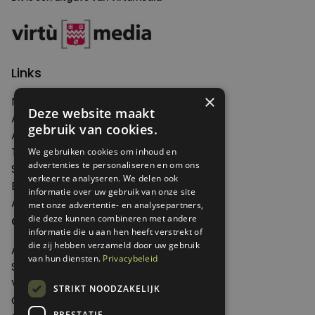
Links
×
Nieuws
Deze website maakt
Artikelen
gebruik van cookies.
Agenda
Thema's
We gebruiken cookies om inhoud en
advertenties te personaliseren en om ons
Shop
verkeer te analyseren. We delen ook
Edities
informatie over uw gebruik van onze site
Abonneren
met onze advertentie- en analysepartners,
die deze kunnen combineren met andere
Over Genoeg
informatie die u aan hen heeft verstrekt of
die zij hebben verzameld door uw gebruik
Adverteren
van hun diensten.
Privacybeleid
Samenwerken
Verkooppunten
STRIKT NOODZAKELIJK
Over Genoeg
PRESTATIE