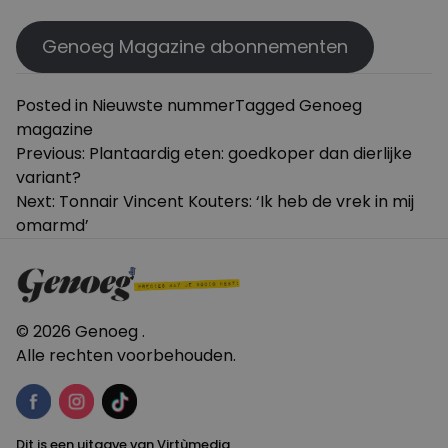
Genoeg Magazine abonnementen
Posted in
Nieuwste nummer
Tagged
Genoeg
magazine
Bericht
Previous:
Plantaardig eten: goedkoper dan dierlijke
variant?
navigatie
Next:
Tonnair Vincent Kouters: ‘Ik heb de vrek in mij
omarmd’
© 2026 Genoeg .
Alle rechten voorbehouden.
Dit is een uitgave van Virtùmedia