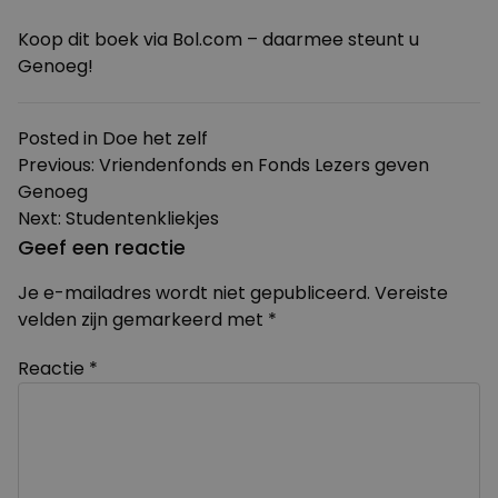
Koop dit boek via Bol.com – daarmee steunt u
Genoeg!
Posted in
Doe het zelf
Bericht
Previous:
Vriendenfonds en Fonds Lezers geven
Genoeg
navigatie
Next:
Studentenkliekjes
Geef een reactie
Je e-mailadres wordt niet gepubliceerd.
Vereiste
velden zijn gemarkeerd met
*
Reactie
*