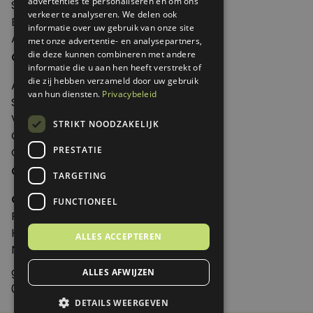
advertenties te personaliseren en om ons
Shop
verkeer te analyseren. We delen ook
Edities
informatie over uw gebruik van onze site
Abonneren
met onze advertentie- en analysepartners,
Over Genoeg
die deze kunnen combineren met andere
informatie die u aan hen heeft verstrekt of
die zij hebben verzameld door uw gebruik
Adverteren
van hun diensten.
Privacybeleid
Samenwerken
Verkooppunten
STRIKT NOODZAKELIJK
Over Genoeg
PRESTATIE
Contact
Contactgegevens
TARGETING
Genoeg
FUNCTIONEEL
Postbus 595 - 3700 AN Zeist
Huis ter Heideweg 13 - 3705MA Zeist
ALLES ACCEPTEREN
Nederland
genoeg@spabonneeservice.nl
ALLES AFWIJZEN
088-1102091
DETAILS WEERGEVEN