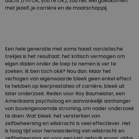
dacht (I’m OK, you’re OK), zou het wel goedkomen
met jezelf, je carrière en de maatschappij.
Een hele generatie met soms haast narcistische
trekjes is het resultaat: het kritisch vermogen om
eigen daden onder de loep te nemen is ver te
zoeken. Ik ben toch oké? Nou dan. Maar het
verhogen van eigenwaarde bleek geen enkel effect
te hebben op leerprestaties of carrière, bleek uit
later onderzoek. Reden voor Roy Baumeister, een
Amerikaans psycholoog en aanvankelijk aanhanger
van bovengenoemde stroming, om nader onderzoek
te doen. Wat bleek: het versterken van
zelfbeheersing en wilskracht is veel effectiever. Het
is hoog tijd voor herwaardering van wilskracht en
zelfbeheersing, en voor een juist gebruik ervan, aldus