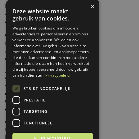
×
Nieuws
Deze website maakt
Artikelen
gebruik van cookies.
Agenda
Thema's
We gebruiken cookies om inhoud en
advertenties te personaliseren en om ons
Shop
verkeer te analyseren. We delen ook
Edities
informatie over uw gebruik van onze site
Abonneren
met onze advertentie- en analysepartners,
Over Genoeg
die deze kunnen combineren met andere
informatie die u aan hen heeft verstrekt of
die zij hebben verzameld door uw gebruik
Adverteren
van hun diensten.
Privacybeleid
Samenwerken
Verkooppunten
STRIKT NOODZAKELIJK
Over Genoeg
PRESTATIE
Contact
Contactgegevens
TARGETING
Genoeg
FUNCTIONEEL
Postbus 595 - 3700 AN Zeist
Huis ter Heideweg 13 - 3705MA Zeist
ALLES ACCEPTEREN