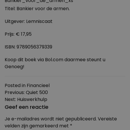
Titel: Bankier voor de armen.
Uitgever: Lemniscaat
Prijs: € 17,95
ISBN: 9789056379339
Koop dit boek via Bol.com daarmee steunt u
Genoeg!
Posted in
Financieel
Bericht
Previous:
Quiet 500
Next:
Huiswerkhulp
navigatie
Geef een reactie
Je e-mailadres wordt niet gepubliceerd.
Vereiste
velden zijn gemarkeerd met
*