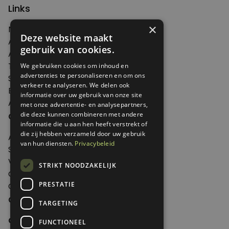
Links
×
Nieuws
Deze website maakt
Artikelen
gebruik van cookies.
Agenda
Thema's
We gebruiken cookies om inhoud en
advertenties te personaliseren en om ons
Shop
verkeer te analyseren. We delen ook
Edities
informatie over uw gebruik van onze site
Abonneren
met onze advertentie- en analysepartners,
Over Genoeg
die deze kunnen combineren met andere
informatie die u aan hen heeft verstrekt of
die zij hebben verzameld door uw gebruik
Adverteren
van hun diensten.
Privacybeleid
Samenwerken
Verkooppunten
STRIKT NOODZAKELIJK
Over Genoeg
PRESTATIE
Contact
Contactgegevens
TARGETING
Genoeg
FUNCTIONEEL