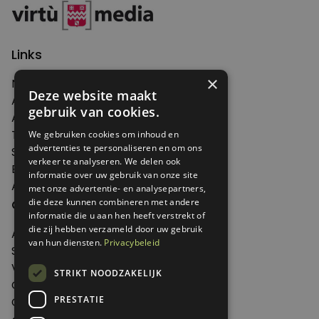
Links
×
Nieuws
Deze website maakt
Artikelen
gebruik van cookies.
Agenda
Thema's
We gebruiken cookies om inhoud en
advertenties te personaliseren en om ons
Shop
verkeer te analyseren. We delen ook
Edities
informatie over uw gebruik van onze site
Abonneren
met onze advertentie- en analysepartners,
Over Genoeg
die deze kunnen combineren met andere
informatie die u aan hen heeft verstrekt of
die zij hebben verzameld door uw gebruik
Adverteren
van hun diensten.
Privacybeleid
Samenwerken
Verkooppunten
STRIKT NOODZAKELIJK
Over Genoeg
PRESTATIE
Contact