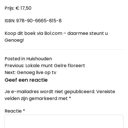
Prijs: € 17,50
ISBN: 978-90-6665-815-8
Koop dit boek via Bol.com – daarmee steunt u
Genoeg!
Posted in
Huishouden
Bericht
Previous:
Lokale munt Gelre floreert
Next:
Genoeg live op tv
navigatie
Geef een reactie
Je e-mailadres wordt niet gepubliceerd.
Vereiste
velden zijn gemarkeerd met
*
Reactie
*