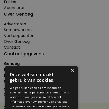
Edities
Abonneren
Over Genoeg
Adverteren
Samenwerken
Verkooppunten
Over Genoeg
Contact
Contactgegevens
Genoeg
Postbus 595 - 3700 AN Zeist
×
Deze website maakt
Huis ter Heideweg 13 - 3705MA Zeist
gebruik van cookies.
Nederland
We gebruiken cookies om inhoud en
genoeg@spabonneeservice.nl
advertenties te personaliseren en om ons
088-1102091
verkeer te analyseren. We delen ook
informatie over uw gebruik van onze site
met onze advertentie- en analysepartners,
Disclaimer
Privacy Statement