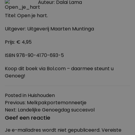
Auteur: Dalai Lama
Titel: Open je hart.
Uitgever: Uitgeverij Maarten Muntinga
Prijs: € 4,95
ISBN 978-90-4170-693-5
Koop dit boek via Bol.com – daarmee steunt u
Genoeg!
Posted in
Huishouden
Bericht
Previous:
Melkpakportemonneetje
Next:
Landelijke Genoegdag succesvol
navigatie
Geef een reactie
Je e-mailadres wordt niet gepubliceerd.
Vereiste