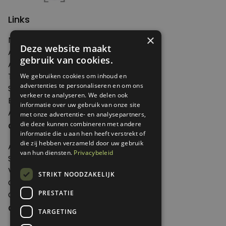
Links
×
Nieuws
Deze website maakt
Artikelen
gebruik van cookies.
Agenda
Thema's
We gebruiken cookies om inhoud en
advertenties te personaliseren en om ons
Shop
verkeer te analyseren. We delen ook
Edities
informatie over uw gebruik van onze site
Abonneren
met onze advertentie- en analysepartners,
Over Genoeg
die deze kunnen combineren met andere
informatie die u aan hen heeft verstrekt of
die zij hebben verzameld door uw gebruik
Adverteren
van hun diensten.
Privacybeleid
Samenwerken
Verkooppunten
STRIKT NOODZAKELIJK
Over Genoeg
PRESTATIE
Contact
Contactgegevens
TARGETING