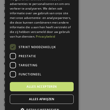
advertenties te personaliseren en om ons
Shop
verkeer te analyseren. We delen ook
Edities
informatie over uw gebruik van onze site
Abonneren
met onze advertentie- en analysepartners,
Over Genoeg
die deze kunnen combineren met andere
informatie die u aan hen heeft verstrekt of
die zij hebben verzameld door uw gebruik
Adverteren
van hun diensten.
Privacybeleid
Samenwerken
Verkooppunten
STRIKT NOODZAKELIJK
Over Genoeg
PRESTATIE
Contact
Contactgegevens
TARGETING
Genoeg
FUNCTIONEEL
Postbus 595 - 3700 AN Zeist
Huis ter Heideweg 13 - 3705MA Zeist
ALLES ACCEPTEREN
Nederland
genoeg@spabonneeservice.nl
ALLES AFWIJZEN
088-1102091
DETAILS WEERGEVEN