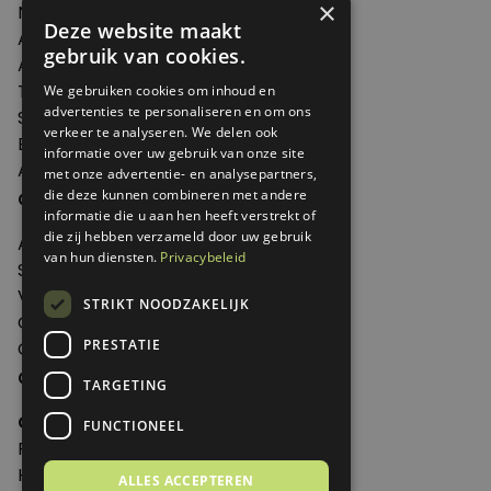
×
Nieuws
Deze website maakt
Artikelen
gebruik van cookies.
Agenda
Thema's
We gebruiken cookies om inhoud en
advertenties te personaliseren en om ons
Shop
verkeer te analyseren. We delen ook
Edities
informatie over uw gebruik van onze site
Abonneren
met onze advertentie- en analysepartners,
Over Genoeg
die deze kunnen combineren met andere
informatie die u aan hen heeft verstrekt of
die zij hebben verzameld door uw gebruik
Adverteren
van hun diensten.
Privacybeleid
Samenwerken
Verkooppunten
STRIKT NOODZAKELIJK
Over Genoeg
PRESTATIE
Contact
Contactgegevens
TARGETING
Genoeg
FUNCTIONEEL
Postbus 595 - 3700 AN Zeist
Huis ter Heideweg 13 - 3705MA Zeist
ALLES ACCEPTEREN