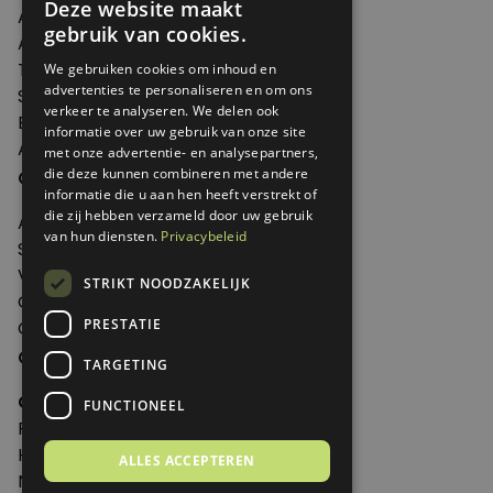
Deze website maakt
Artikelen
gebruik van cookies.
Agenda
Thema's
We gebruiken cookies om inhoud en
advertenties te personaliseren en om ons
Shop
verkeer te analyseren. We delen ook
Edities
informatie over uw gebruik van onze site
Abonneren
met onze advertentie- en analysepartners,
Over Genoeg
die deze kunnen combineren met andere
informatie die u aan hen heeft verstrekt of
die zij hebben verzameld door uw gebruik
Adverteren
van hun diensten.
Privacybeleid
Samenwerken
Verkooppunten
STRIKT NOODZAKELIJK
Over Genoeg
PRESTATIE
Contact
Contactgegevens
TARGETING
Genoeg
FUNCTIONEEL
Postbus 595 - 3700 AN Zeist
Huis ter Heideweg 13 - 3705MA Zeist
ALLES ACCEPTEREN
Nederland