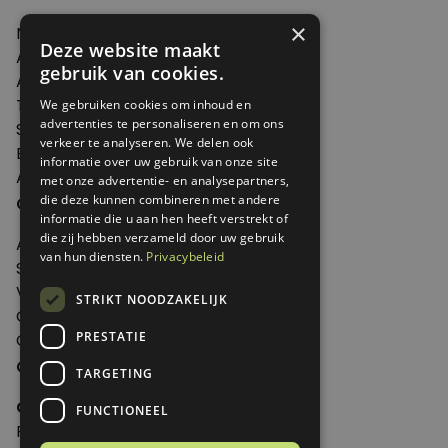
×
Nieuws
Deze website maakt
Artikelen
gebruik van cookies.
Agenda
Thema's
We gebruiken cookies om inhoud en
advertenties te personaliseren en om ons
Shop
verkeer te analyseren. We delen ook
Edities
informatie over uw gebruik van onze site
Abonneren
met onze advertentie- en analysepartners,
Over Genoeg
die deze kunnen combineren met andere
informatie die u aan hen heeft verstrekt of
die zij hebben verzameld door uw gebruik
Adverteren
van hun diensten.
Privacybeleid
Samenwerken
Verkooppunten
STRIKT NOODZAKELIJK
Over Genoeg
PRESTATIE
Contact
Contactgegevens
TARGETING
Genoeg
FUNCTIONEEL
Postbus 595 - 3700 AN Zeist