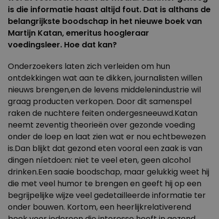
is die informatie haast altijd fout. Dat is althans de
belangrijkste boodschap in het nieuwe boek van
Martijn Katan, emeritus hoogleraar
voedingsleer. Hoe dat kan?
Onderzoekers laten zich verleiden om hun
ontdekkingen wat aan te dikken, journalisten willen
nieuws brengen,en de levens middelenindustrie wil
graag producten verkopen. Door dit samenspel
raken de nuchtere feiten ondergesneeuwd.Katan
neemt zeventig theorieën over gezonde voeding
onder de loep en laat zien wat er nou echtbewezen
is.Dan blijkt dat gezond eten vooral een zaak is van
dingen níetdoen: niet te veel eten, geen alcohol
drinken.Een saaie boodschap, maar gelukkig weet hij
die met veel humor te brengen en geeft hij op een
begrijpelijke wijze veel gedetailleerde informatie ter
onder bouwen. Kortom, een heerlijkrelativerend
boek voor iedereen die interesse heeft in gezond