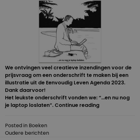
We ontvingen veel creatieve inzendingen voor de
prijsvraag
om een onderschrift te maken bij een
illustratie uit de Eenvoudig Leven Agenda 2023.
Dank daarvoor!
Het leukste onderschrift vonden we: “…en nu nog
“Winnaar
je laptop loslaten”.
Continue reading
prijsvraag
bekend
Posted in
Boeken
en
Berichten
Oudere berichten
Doe