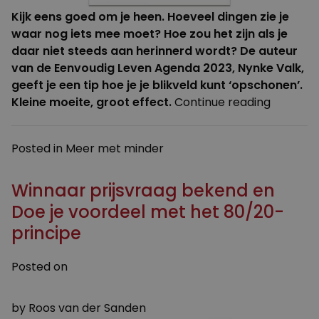
Kijk eens goed om je heen. Hoeveel dingen zie je
waar nog iets mee moet? Hoe zou het zijn als je
daar niet steeds aan herinnerd wordt?
De auteur
van de Eenvoudig Leven Agenda 2023, Nynke Valk,
geeft je een tip hoe je je blikveld kunt ‘opschonen’.
“Haal
Kleine moeite, groot effect.
Continue reading
wat
niet
Posted in
Meer met minder
essentie
is
Winnaar prijsvraag bekend en
uit
je
Doe je voordeel met het 80/20-
blikveld”
principe
Posted on
28 OKTOBER 2022
by
Roos van der Sanden