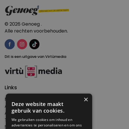
navigatie
je
voordeel
met
het
© 2026 Genoeg .
80/20-
Alle rechten voorbehouden.
principe”
Dit is een uitgave van Virtùmedia
Links
×
Nieuws
Deze website maakt
Artikelen
gebruik van cookies.
Agenda
Thema's
We gebruiken cookies om inhoud en
advertenties te personaliseren en om ons
Shop