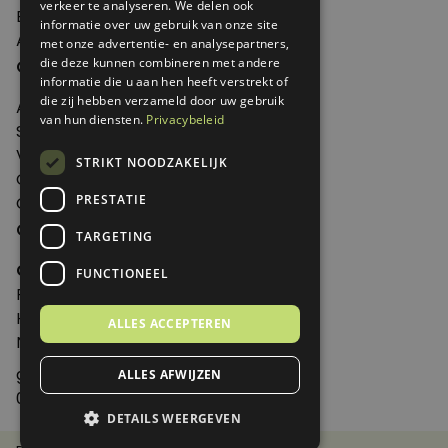
verkeer te analyseren. We delen ook
Edities
informatie over uw gebruik van onze site
Abonneren
met onze advertentie- en analysepartners,
Over Genoeg
die deze kunnen combineren met andere
informatie die u aan hen heeft verstrekt of
die zij hebben verzameld door uw gebruik
Adverteren
van hun diensten.
Privacybeleid
Samenwerken
Verkooppunten
STRIKT NOODZAKELIJK
Over Genoeg
PRESTATIE
Contact
Contactgegevens
TARGETING
Genoeg
FUNCTIONEEL
Postbus 595 - 3700 AN Zeist
Huis ter Heideweg 13 - 3705MA Zeist
ALLES ACCEPTEREN
Nederland
genoeg@spabonneeservice.nl
ALLES AFWIJZEN
088-1102091
DETAILS WEERGEVEN