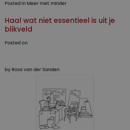
Posted in
Meer met minder
een
beetje
Haal wat niet essentieel is uit je
ongelukkig
te
blikveld
zijn”
Posted on
8 DECEMBER 2022
8 DECEMBER 2022
by
Roos van der Sanden