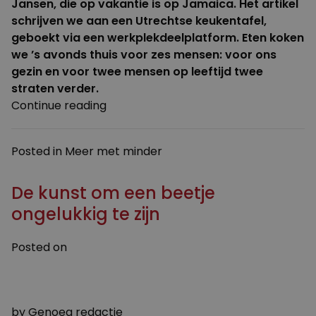
Jansen, die op vakantie is op Jamaica. Het artikel
schrijven we aan een Utrechtse keukentafel,
geboekt via een werkplekdeelplatform. Eten koken
we ’s avonds thuis voor zes mensen: voor ons
gezin en voor twee mensen op leeftijd twee
straten verder.
“Delen
Continue reading
doe
je
Posted in
Meer met minder
zo”
De kunst om een beetje
ongelukkig te zijn
Posted on
22 DECEMBER 2022
23 DECEMBER 2022
by
Genoeg redactie