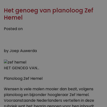
Duong”
Het genoeg van planoloog Zef
Hemel
Posted on
2 APRIL 2013
16 MAART 2016
by
Joep Auwerda
HET GENOEG VAN…
Planoloog Zef Hemel
Wensen is vele malen mooier dan bezit, volgens
planoloog en bijzonder hoogleraar Zef Hemel.
Vooraanstaande Nederlanders vertellen in deze
rubriek wat het begrip genoeg voor hen inhoudt.