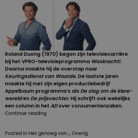
Roland Duong (1970) begon zijn televisiecarrière
bij het VPRO-televisieprogramma
Waskracht!
.
Daarna maakte hij de overstap naar
Keuringsdienst van Waarde
. De laatste jaren
maakte hij met zijn eigen productiebedrijf
Appelbaum programma’s als
De slag om de klere-
wereld
en
De prijsvechter
. Hij schrijft ook wekelijks
een column in het
AD
over consumentenzaken.
“Het
Continue reading
Genoeg
van..
Posted in
Het genoeg van...
,
Overig
Roland