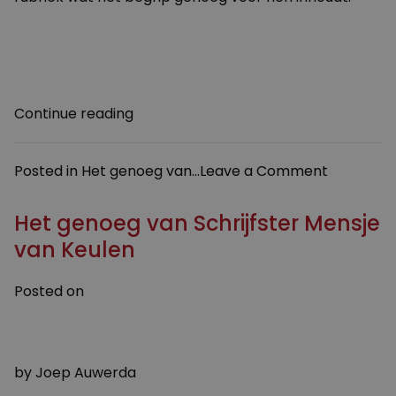
“Het
Continue reading
genoeg
van
on
Posted in
Het genoeg van...
Leave a Comment
planoloog
Het
Zef
genoeg
Het genoeg van Schrijfster Mensje
Hemel”
van
van Keulen
planoloo
Zef
Posted on
Hemel
27 SEPTEMBER 2012
16 MAART 2016
by
Joep Auwerda