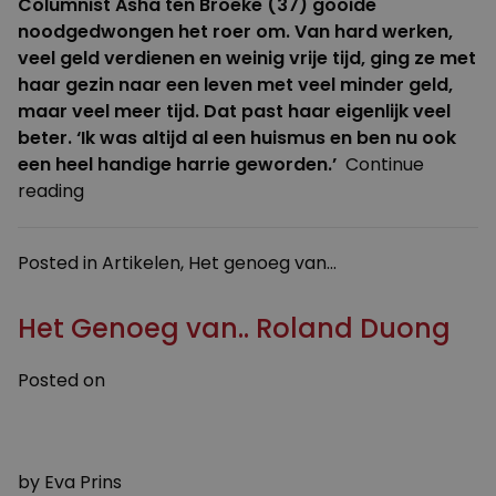
Columnist Asha ten Broeke (37) gooide
noodgedwongen het roer om. Van hard werken,
veel geld verdienen en weinig vrije tijd, ging ze met
haar gezin naar een leven met veel minder geld,
maar veel meer tijd. Dat past haar eigenlijk veel
beter. ‘Ik was altijd al een huismus en ben nu ook
een heel handige harrie geworden.’
Continue
“Columnist
reading
Asha
ten
Posted in
Artikelen
,
Het genoeg van...
Broeke
gooit
Het Genoeg van.. Roland Duong
het
roer
om”
Posted on
9 MAART 2020
24 FEBRUARI 2020
by
Eva Prins