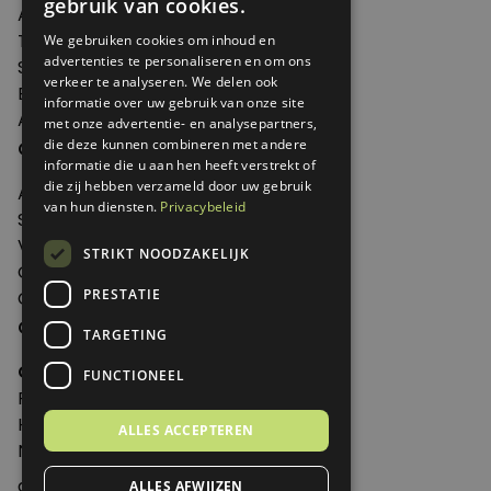
gebruik van cookies.
Agenda
Thema's
We gebruiken cookies om inhoud en
advertenties te personaliseren en om ons
Shop
verkeer te analyseren. We delen ook
Edities
informatie over uw gebruik van onze site
Abonneren
met onze advertentie- en analysepartners,
die deze kunnen combineren met andere
Over Genoeg
informatie die u aan hen heeft verstrekt of
die zij hebben verzameld door uw gebruik
Adverteren
van hun diensten.
Privacybeleid
Samenwerken
Verkooppunten
STRIKT NOODZAKELIJK
Over Genoeg
PRESTATIE
Contact
Contactgegevens
TARGETING
Genoeg
FUNCTIONEEL
Postbus 595 - 3700 AN Zeist
Huis ter Heideweg 13 - 3705MA Zeist
ALLES ACCEPTEREN
Nederland
genoeg@spabonneeservice.nl
ALLES AFWIJZEN