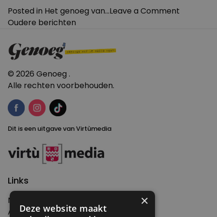
van
on
Posted in
Het genoeg van...
Leave a Comment
Schrijfster
Berichten
Het
Oudere berichten
Mensje
genoeg
navigatie
van
van
Keulen”
Schrijfste
Mensje
© 2026 Genoeg .
van
Alle rechten voorbehouden.
Keulen
Dit is een uitgave van Virtùmedia
Links
×
Nieuws
Deze website maakt
Artikelen