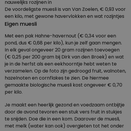
nauwelijks rozijnen in
De voordeligste muesli is van Van Zoelen, € 0,93 voor
een kilo, met gewone havervlokken en wat rozijntjes
Eigen muesli
Met een pak Hahne-havernout (€ 0,34 voor een
pond, dus € 0,68 per kilo), kun je zelf gaan mengen.
In elk geval ongeveer 20 gram rozijnen toevoegen
(€ 0,25 per 200 gram bij Dirk van den Broek) en wat
je in de herfst als een eekhoorntje hebt weten te
verzamelen. Op de foto zijn gedroogd fruit, walnoten,
hazelnoten en cornflakes te zien. De hiermee
gemaakte biologische muesli kost ongeveer € 0,70
per kilo.
Je maakt een heerlijk gezond en voedzaam ontbijtje
door de avond tevoren een stuk vers fruit in stukjes
te snijden. Doe die in een kom. Daarover de muesli,
met melk (water kan ook) overgieten tot het onder