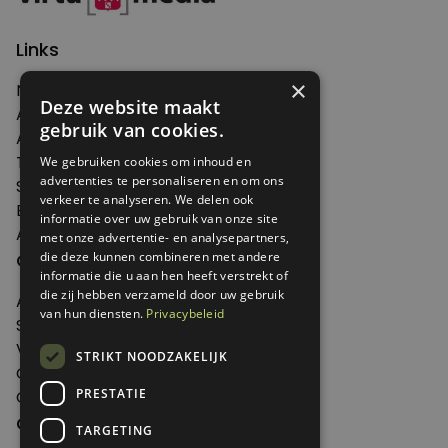
Links
×
Nieuws
Deze website maakt
Artikelen
gebruik van cookies.
Agenda
Thema's
We gebruiken cookies om inhoud en
advertenties te personaliseren en om ons
Shop
verkeer te analyseren. We delen ook
Edities
informatie over uw gebruik van onze site
Abonneren
met onze advertentie- en analysepartners,
Over Genoeg
die deze kunnen combineren met andere
informatie die u aan hen heeft verstrekt of
die zij hebben verzameld door uw gebruik
Adverteren
van hun diensten.
Privacybeleid
Samenwerken
Verkooppunten
STRIKT NOODZAKELIJK
Over Genoeg
PRESTATIE
Contact
Contactgegevens
TARGETING