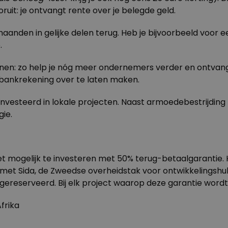
oruit: je ontvangt rente over je belegde geld.
anden in gelijke delen terug. Heb je bijvoorbeeld voor een
.
tlenen: zo help je nóg meer ondernemers verder en ontvang 
bankrekening over te laten maken.
ïnvesteerd in lokale projecten. Naast armoedebestrijding
ie.
 het mogelijk te investeren met 50% terug-betaalgarantie.
et Sida, de Zweedse overheidstak voor ontwikkelingshu
t gereserveerd. Bij elk project waarop deze garantie word
frika