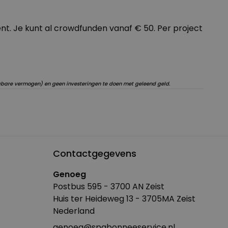
nt. Je kunt al crowdfunden vanaf € 50. Per project
egbare vermogen) en geen investeringen te doen met geleend geld.
Contactgegevens
Genoeg
Postbus 595 - 3700 AN Zeist
Huis ter Heideweg 13 - 3705MA Zeist
Nederland
genoeg@spabonneeservice.nl