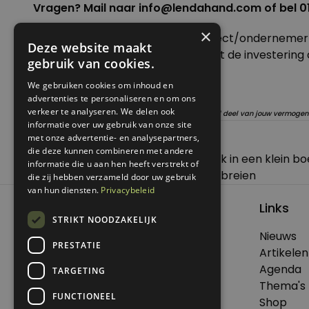
Vragen? Mail naar
info@lendahand.com
of bel 01
×
Als crowdfunder kies je zelf je project/ondernemer
Deze website maakt
staat de looptijd vermeld en je kunt de investering 
gebruik van cookies.
Meer info:
www.lendahand.com
We gebruiken cookies om inhoud en
advertenties te personaliseren en om ons
verkeer te analyseren. We delen ook
Let op: Lendahand raadt aan slechts een verantwoord deel van jouw vermogen 
informatie over uw gebruik van onze site
met onze advertentie- en analysepartners,
Posted in
Geld besparen
die deze kunnen combineren met andere
Bericht
Previous:
Genoeg lente 2019 – Geluk in een klein bo
informatie die u aan hen heeft verstrekt of
navigatie
Next:
Stoelen als nieuw dankzij armbreien
die zij hebben verzameld door uw gebruik
van hun diensten.
Privacybeleid
Links
STRIKT NOODZAKELIJK
Nieuws
PRESTATIE
© 2026 Genoeg .
Artikelen
Alle rechten voorbehouden.
Agenda
TARGETING
Thema's
FUNCTIONEEL
Shop