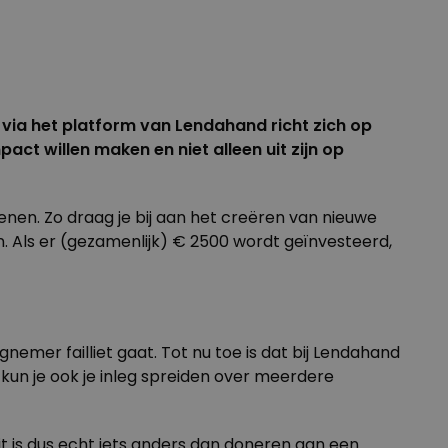
via het platform van Lendahand richt zich op
ct willen maken en niet alleen uit zijn op
en. Zo draag je bij aan het creëren van nieuwe
 Als er (gezamenlijk) € 2500 wordt geïnvesteerd,
ingnemer failliet gaat. Tot nu toe is dat bij Lendahand
un je ook je inleg spreiden over meerdere
Dit is dus echt iets anders dan doneren aan een