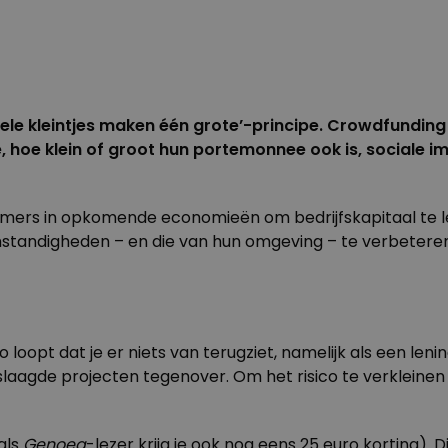
le kleintjes maken één grote’-principe. Crowdfunding 
oe klein of groot hun portemonnee ook is, sociale impa
mers in opkomende economieën om bedrijfskapitaal te len
tandigheden – en die van hun omgeving – te verbeteren.
co loopt dat je er niets van terugziet, namelijk als een len
agde projecten tegenover. Om het risico te verkleinen k
als
Genoeg
-lezer krijg je ook nog eens 25 euro korting). 