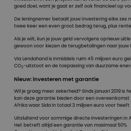
goed doel, want je gaat er zelf ook financieel op vo
De leningnemer betaalt jouw investering elke zes ma
twee keer een even groot bedrag terug, plus rente
Als je wilt, kun je jouw geld vervolgens opnieuw ui
gewoon voor kiezen de terugbetalingen naar jouw 
Via Lendahand is inmiddels ruim 45 miljoen euro ge
CO
-uitstoot en de toepassing van duurzame energ
2
Nieuw: investeren met garantie
Wil je graag meer zekerheid? Sinds januari 2019 is
kan deze garantie bieden door een overeenkomst m
Afrika waar Sida in totaal 3 miljoen euro voor heef
Uitsluitend voor sommige directe investeringen in A
Het betreft altijd een garantie van maximaal 50%