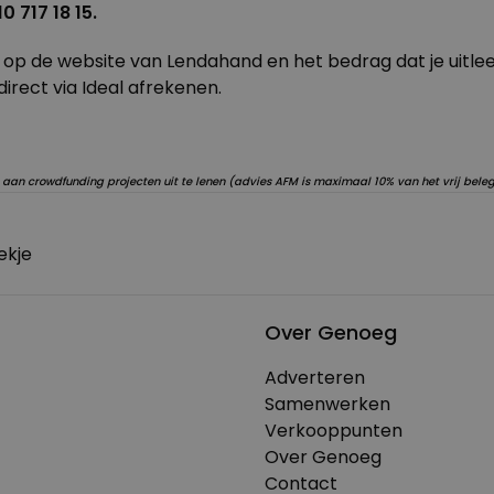
0 717 18 15.
 op de website van Lendahand en het bedrag dat je uitlee
direct via Ideal afrekenen.
aan crowdfunding projecten uit te lenen (advies AFM is maximaal 10% van het vrij bel
ekje
Over Genoeg
Adverteren
Samenwerken
Verkooppunten
Over Genoeg
Contact