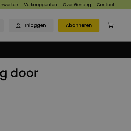
nwerken
Verkooppunten
Over Genoeg
Contact
Inloggen
Abonneren
g door