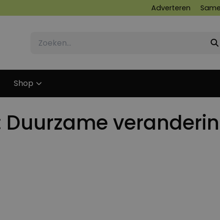
Adverteren
Same
Shop
: Duurzame veranderin
16 MAART 2019