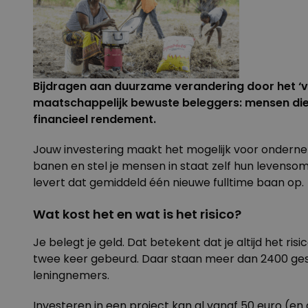
Bijdragen aan duurzame verandering door het ‘ve
maatschappelijk bewuste beleggers: mensen die, h
financieel rendement.
Jouw investering maakt het mogelijk voor onderne
banen en stel je mensen in staat zelf
hun levensoms
levert dat gemiddeld één nieuwe fulltime baan op.
Wat kost het en wat is het risico?
Je belegt je geld. Dat betekent dat je altijd het risi
twee keer gebeurd. Daar staan meer dan 2400 gesla
leningnemers.
Investeren in een project kan al vanaf 50 euro (en 