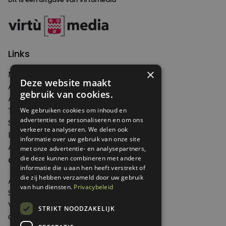
Links
×
Nieuws
Deze website maakt
Artikelen
gebruik van cookies.
Agenda
Thema's
We gebruiken cookies om inhoud en
advertenties te personaliseren en om ons
Shop
verkeer te analyseren. We delen ook
Edities
informatie over uw gebruik van onze site
Abonneren
met onze advertentie- en analysepartners,
Over Genoeg
die deze kunnen combineren met andere
informatie die u aan hen heeft verstrekt of
die zij hebben verzameld door uw gebruik
Adverteren
van hun diensten.
Privacybeleid
Samenwerken
Verkooppunten
STRIKT NOODZAKELIJK
Over Genoeg