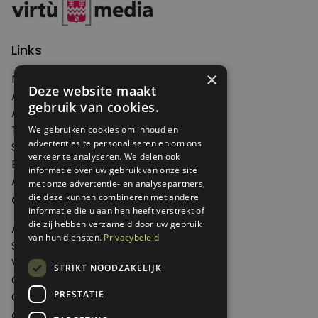
Links
×
Nieuws
Deze website maakt
Artikelen
gebruik van cookies.
Agenda
Thema's
We gebruiken cookies om inhoud en
advertenties te personaliseren en om ons
Shop
verkeer te analyseren. We delen ook
Edities
informatie over uw gebruik van onze site
Abonneren
met onze advertentie- en analysepartners,
Over Genoeg
die deze kunnen combineren met andere
informatie die u aan hen heeft verstrekt of
die zij hebben verzameld door uw gebruik
Adverteren
van hun diensten.
Privacybeleid
Samenwerken
Verkooppunten
STRIKT NOODZAKELIJK
Over Genoeg
PRESTATIE
Contact
Contactgegevens