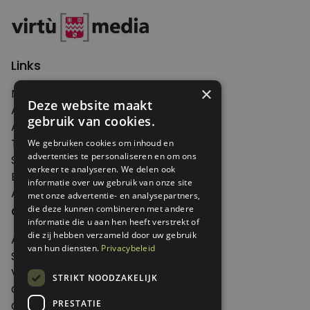
Links
×
Nieuws
Deze website maakt
Artikelen
gebruik van cookies.
Agenda
Thema's
We gebruiken cookies om inhoud en
advertenties te personaliseren en om ons
Shop
verkeer te analyseren. We delen ook
Edities
informatie over uw gebruik van onze site
Abonneren
met onze advertentie- en analysepartners,
Over Genoeg
die deze kunnen combineren met andere
informatie die u aan hen heeft verstrekt of
die zij hebben verzameld door uw gebruik
Adverteren
van hun diensten.
Privacybeleid
Samenwerken
Verkooppunten
STRIKT NOODZAKELIJK
Over Genoeg
PRESTATIE
Contact