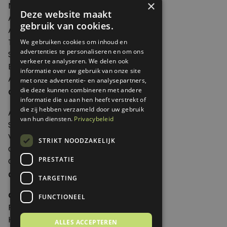
×
Nieuws
Deze website maakt
Artikelen
gebruik van cookies.
Agenda
Thema's
We gebruiken cookies om inhoud en
advertenties te personaliseren en om ons
Shop
verkeer te analyseren. We delen ook
Edities
informatie over uw gebruik van onze site
Abonneren
met onze advertentie- en analysepartners,
Over Genoeg
die deze kunnen combineren met andere
informatie die u aan hen heeft verstrekt of
die zij hebben verzameld door uw gebruik
Adverteren
van hun diensten.
Privacybeleid
Samenwerken
Verkooppunten
STRIKT NOODZAKELIJK
Over Genoeg
PRESTATIE
Contact
Contactgegevens
TARGETING
Genoeg
FUNCTIONEEL
Postbus 595 - 3700 AN Zeist
Huis ter Heideweg 13 - 3705MA Zeist
ALLES ACCEPTEREN