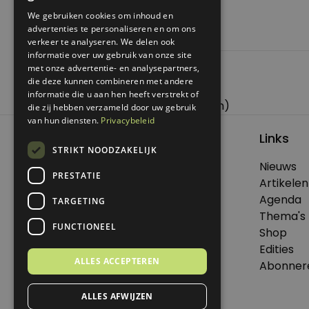
Tekst: Annemiek van Deursen
We gebruiken cookies om inhoud en
advertenties te personaliseren en om ons
verkeer te analyseren. We delen ook
informatie over uw gebruik van onze site
met onze advertentie- en analysepartners,
Posted in
Koken met Genoeg
die deze kunnen combineren met andere
Bericht
Previous:
Advent 12
informatie die u aan hen heeft verstrekt of
navigatie
Next:
Kofferbakmarkt (Amsterdam)
die zij hebben verzameld door uw gebruik
van hun diensten.
Privacybeleid
Links
STRIKT NOODZAKELIJK
Nieuws
PRESTATIE
© 2026 Genoeg .
Artikelen
Alle rechten voorbehouden.
Agenda
TARGETING
Thema's
FUNCTIONEEL
Shop
Edities
Dit is een uitgave van Virtùmedia
ALLES ACCEPTEREN
Abonner
ALLES AFWIJZEN