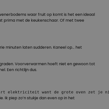
wenerbodems waar fruit op komt is het een ideaal
aat prima met de keukenschaar. Of met twee
 drie minuten laten sudderen. Kaneel op… het
0 graden. Voorverwarmen hoeft niet en gewoon tot
l. Een richtlijn dus.
art elektriciteit want de grote oven zet je n
 Ik piep zo’n stukje dan even op in het