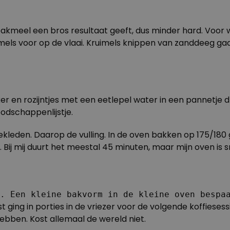
akmeel een bros resultaat geeft, dus minder hard. Voor 
mels voor op de vlaai. Kruimels knippen van zanddeeg g
iker en rozijntjes met een eetlepel water in een pannetje
odschappenlijstje.
kleden. Daarop de vulling. In de oven bakken op 175/18
 Bij mij duurt het meestal 45 minuten, maar mijn oven is sne
. Een kleine bakvorm in de kleine oven bespa
g in porties in de vriezer voor de volgende koffiesessie.
hebben. Kost allemaal de wereld niet.