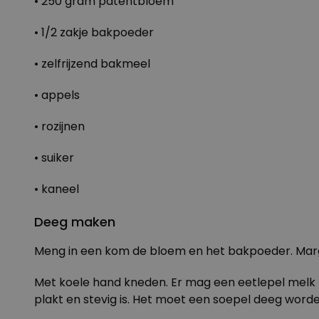
• 250 gram patentbloem
• 1/2 zakje bakpoeder
• zelfrijzend bakmeel
• appels
• rozijnen
• suiker
• kaneel
Deeg maken
Meng in een kom de bloem en het bakpoeder. Marg
Met koele hand kneden. Er mag een eetlepel melk bi
plakt en stevig is. Het moet een soepel deeg worden