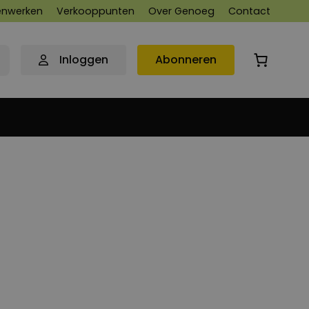
nwerken
Verkooppunten
Over Genoeg
Contact
Inloggen
Abonneren