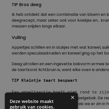
TIP
Bros deeg
Ik heb ontdekt dat een combinatie van bloem en b
deegrecept, maar zeker ook voor koekjes en… krui
messen snijden langs elkaar.
Vulling
Appeltjes schillen en in stukjes met wat kaneel, su
werden speculaaskruiden en kaneel ging op het bo
Deeg uitrollen en een ingevette bakvorm ermee be
de taartkorst lichtbruin is, want elke oven is anders.
TIP
 Kleintje taart bespaart
Een appeltaartje hoeft niet rond te zijn
×
We hebben gesmuld van warm appelgebak. De rest gin
Deze website maakt
minioventje en er kan slagroom bij als we er zin in 
gebruik van cookies.