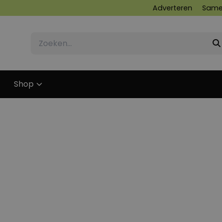
Adverteren
Same
Shop
27 SEPTEMBER 2011
29 MAART 2015