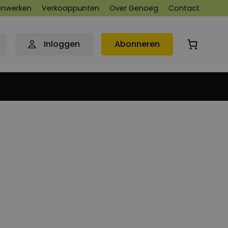
nwerken
Verkooppunten
Over Genoeg
Contact
Inloggen
Abonneren