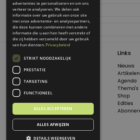
advertenties te personaliseren en om ons
verkeer te analyseren. We delen ook
informatie over uw gebruik van onze site
met onze advertentie- en analysepartners,
die deze kunnen combineren met andere
informatie die u aan hen heeft verstrekt of
die zij hebben verzameld door uw gebruik
van hun diensten.
Privacybeleid
Links
STRIKT NOODZAKELIJK
Nieuws
PRESTATIE
© 2026 Genoeg .
Artikelen
Alle rechten voorbehouden.
Agenda
TARGETING
Thema's
FUNCTIONEEL
Shop
Edities
Dit is een uitgave van Virtùmedia
ALLES ACCEPTEREN
Abonner
ALLES AFWIJZEN
DETAILS WEERGEVEN