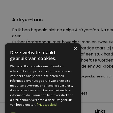
Airfryer-fans
En ik ben bepaald niet de enige Airfryer-fan. Na 
oren.
Esther (ambtenaar, met hovenier-man en twee tiene
×
aardappelen, broodjes, worstje of hartige taart. Zi
Deze website maakt
kunnen zelf een broodje afbakken of een stuk hart
gebruik van cookies.
energie, omdat niet een hele oven hoeft te worde
gebakken. Heeft de Airfryer ook nadelen? Ja: kroketj
We gebruiken cookies om inhoud en
advertenties te personaliseren en om ons
verkeer te analyseren. We delen ook
In de rubriek
Kopen of laten lopen? o
nderzoeken Genoeg-redacteuren: Is dit p
informatie over uw gebruik van onze site
met onze advertentie- en analysepartners,
Posted in
Koken met Genoeg
die deze kunnen combineren met andere
Bericht
Previous:
Staycation – thuis is het best
informatie die u aan hen heeft verstrekt of
navigatie
Next:
Koelen zonder koelkast
die zij hebben verzameld door uw gebruik
van hun diensten.
Privacybeleid
Links