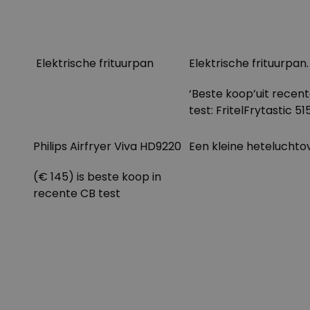
Elektrische frituurpan
Elektrische frituurpan.
‘Beste koop’uit recen
test:
FritelFrytastic 5
Philips Airfryer Viva HD9220
Een kleine heteluchto
(€ 145) is beste koop in
recente CB test