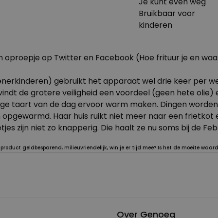
Je kunt even weg
Bruikbaar voor
kinderen
een oproepje op Twitter en Facebook (Hoe frituur je en w
rkinderen) gebruikt het apparaat wel drie keer per week
j vindt de grotere veiligheid een voordeel (geen hete olie
ige taart van de dag ervoor warm maken. Dingen worden n
n opgewarmd. Haar huis ruikt niet meer naar een frietko
es zijn niet zo knapperig. Die haalt ze nu soms bij de Feb
roduct geldbesparend, milieuvriendelijk, win je er tijd mee? Is het de moeite waard 
Over Genoeg