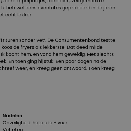
, aardappelpartjes, oliebollen, zelfgemaakte
 Ik heb wel eens ovenfrites geprobeerd in de jaren
et echt lekker.
u ‘frituren zonder vet’. De Consumentenbond testte
 koos de fryers als lekkerste. Dat deed mij de
at. Ik kocht hem, en vond hem geweldig. Met slechts
ek. En toen ging hij stuk. Een paar dagen na de
k schreef weer, en kreeg geen antwoord. Toen kreeg
Nadelen
Onveiligheid: hete olie + vuur
Vet eten