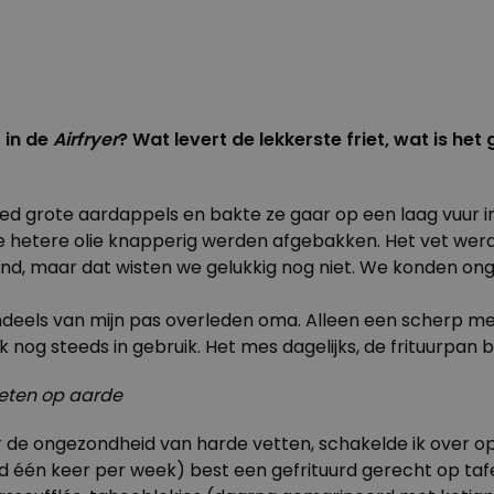
 in de
Airfryer
? Wat levert de lekkerste friet, wat is h
sneed grote aardappels en bakte ze gaar op een laag vuur i
 de hetere olie knapperig werden afgebakken. Het vet wer
nd, maar dat wisten we gelukkig nog niet. We konden onge
deels van mijn pas overleden oma. Alleen een scherp mes
k nog steeds in gebruik. Het mes dagelijks, de frituurpan b
 eten op aarde
 de ongezondheid van harde vetten, schakelde ik over op 
d één keer per week) best een gefrituurd gerecht op tafel