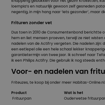
knapperig gebakken voor het gezin! Kroketten, kaa
loempia’s en natuurlijk gewoon zelf gesneden pata
negentig, in mijn hang naar ‘iets gezonder’, maar d
Frituren zonder vet
Dus toen in 2010 de Consumentenbond berichtte ove
hem en liet mensen proeven, terwijl ze niet wisten 
nadelen van de Actifry vergeten. Die nadelen zijn: 
een eetlepel olie een hele schaal lekker knapperige
garantietermijn van twee jaar. Ik schreef naar Tef
ik een Philips Actifry. Die gebruik ik nog steeds ent
Voor- en nadelen van frit
Friteuzes
, te koop bij onder meer
Habitas-Online.nl
Product
Wat is het
Frituurpan
Ouderwetse frituurpan