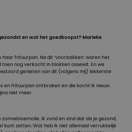
et gezondst en wat het goedkoopst? Marieke
n haar frituurpan. Na dit ‘voorbakken’ waren het
d toen nog verkocht in blokken ossewit. En we
stoord genieten van dit (volgens mij) lekkerste
 en frituurpan ontbraken en die kocht ik nieuw:
ijna niet meer.
zonnebloemolie. Ik vond en vind dat als je gezond,
 kunt zetten. Wat heb ik niet allemaal verrukkelijk