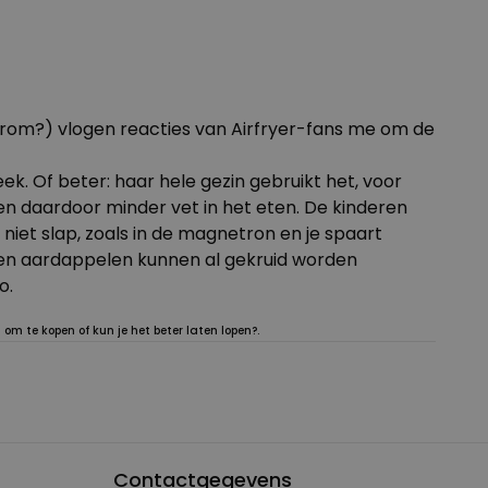
aarom?) vlogen reacties van Airfryer-fans me om de
. Of beter: haar hele gezin gebruikt het, voor
) en daardoor minder vet in het eten. De kinderen
iet slap, zoals in de magnetron en je spaart
t en aardappelen kunnen al gekruid worden
o.
om te kopen of kun je het beter laten lopen?.
Contactgegevens