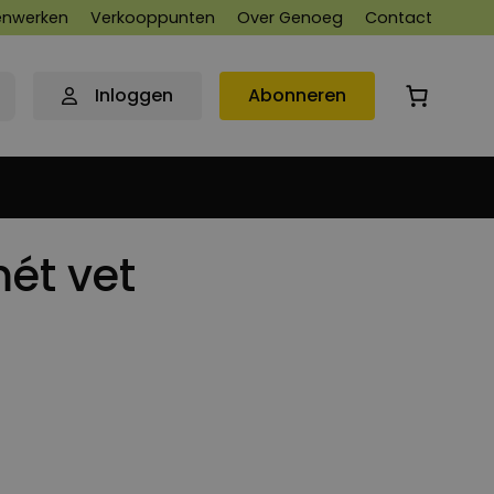
nwerken
Verkooppunten
Over Genoeg
Contact
Inloggen
Abonneren
mét vet