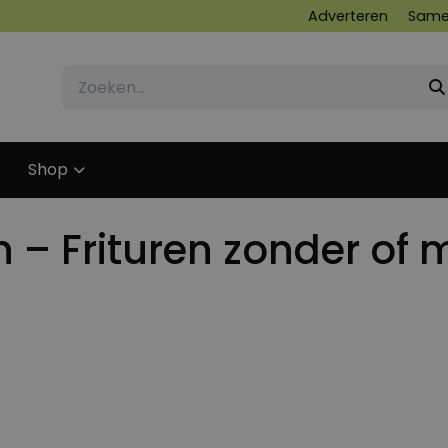
Adverteren
Same
Shop
 – Frituren zonder of 
24 JULI 2018
24 JULI 2018