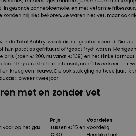
ssoufflés, tahoeblokjes (daarna gemarineerd met ketjap)
t. In gezonde zonnebloemolie, en met vetarme fritessaus.
ie konden mij niet bekoren. Ze waren niet vet, maar ook ni
r de Tefal Actifry, was ik direct geïnteresseerd. Die zo
of hun patatjes gefrituurd of ‘geactifryd’ waren. Menigeen
de prijs (toen € 200, nu vanaf € 139) en het flinke forma
 friet! Ik gebruikte hem intensief, één à twee keer per we
al en kreeg een nieuwe. Die ook stuk ging na twee jaar. I
housiast, alweer twee jaar.
uren met en zonder vet
.
Prijs
Voordelen
 voor op het gas
Tussen € 15 en
Voordelig
€ 40
Heerlijke friet