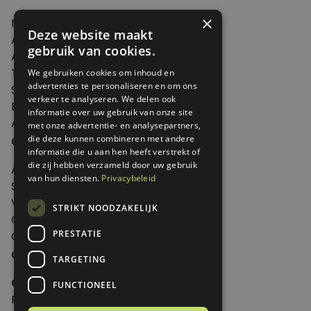
×
Nieuws
Deze website maakt
Artikelen
gebruik van cookies.
Agenda
Thema's
We gebruiken cookies om inhoud en
advertenties te personaliseren en om ons
Shop
verkeer te analyseren. We delen ook
Edities
informatie over uw gebruik van onze site
Abonneren
met onze advertentie- en analysepartners,
Over Genoeg
die deze kunnen combineren met andere
informatie die u aan hen heeft verstrekt of
die zij hebben verzameld door uw gebruik
Adverteren
van hun diensten.
Privacybeleid
Samenwerken
Verkooppunten
STRIKT NOODZAKELIJK
Over Genoeg
PRESTATIE
Contact
Contactgegevens
TARGETING
Genoeg
FUNCTIONEEL
Postbus 595 - 3700 AN Zeist