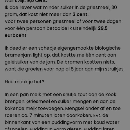
was kwijt:
9,5 cent.
Ik doe liever wat minder suiker in de griesmeel, 30
gram, dat kost niet meer dan
3 cent.
Voor twee personen griesmeel of voor twee dagen
voor één persoon betaalde ik uiteindelijk
29,5
eurocent
Ik deed er een schepje eigengemaakte biologische
bramenjam light op, dat kostte me één cent aan
geleisuiker van de jam. De bramen kostten niets,
want die groeien voor nop al 8 jaar aan mijn struikjes.
Hoe maak je het?
In een pan melk met een snufje zout aan de kook
brengen. Griesmeel en suiker mengen en aan de
kokende melk toevoegen. Mengsel onder af en toe
roeren ca. 7 minuten laten doorkoken. Evt. de
binnenkant van een puddingvorm met koud water
afspoelen. Pudding in vorm gieten. Pudding laten