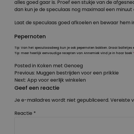
alles goed gaar is. Proef een stukje van de afgesnede
dan kun je de speculaas nog maximaal een minuut of
Laat de speculaas goed afkoelen en bewaar hem in 
Pepernoten
Tip: Van het speculaasdeeg kun je ook pepernoten bakken. Draai balletjes e
Tip: meer heerlijk eenvoudige recepten van Annemiek vind je in haar boek
Posted in
Koken met Genoeg
Bericht
Previous:
Muggen bestrijden voor een prikkie
navigatie
Next:
App voor eerlijk winkelen
Geef een reactie
Je e-mailadres wordt niet gepubliceerd.
Vereiste 
Reactie
*