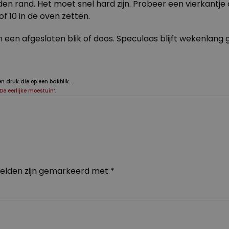
n rand. Het moet snel hard zijn. Probeer een vierkantje op 
 10 in de oven zetten.
een afgesloten blik of doos. Speculaas blijft wekenlang 
n druk die op een bakblik.
‘De eerlijke moestuin’.
velden zijn gemarkeerd met
*