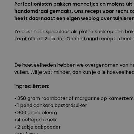
Perfectionisten bakken mannetjes en molens uit s
handomdraai gemaakt. Ons recept voor recht to
heeft daarnaast een eigen
weblog
over tuiniere
Ze bakt haar speculaas als platte koek op een bakbl
komt afstel.’ Zo is dat. Onderstaand recept is heel
De hoeveelheden hebben we overgenomen van het 
vullen. Wil je wat minder, dan kun je alle hoeveelhe
Ingrediënten:
• 350 gram roomboter of margarine op kamertempe
• 1 pond donkere basterdsuiker
• 800 gram bloem
• 4 eetlepels melk
• 2 zakje bakpoeder