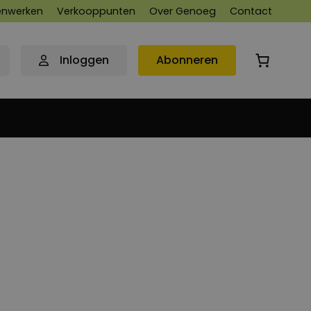
nwerken
Verkooppunten
Over Genoeg
Contact
Inloggen
Abonneren