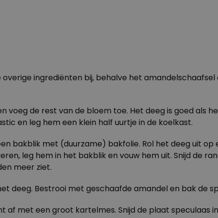
 overige ingrediënten bij, behalve het amandelschaafsel 
 voeg de rest van de bloem toe. Het deeg is goed als het l
tic en leg hem een klein half uurtje in de koelkast.
n bakblik met (duurzame) bakfolie. Rol het deeg uit op
 vieren, leg hem in het bakblik en vouw hem uit. Snijd de 
den meer ziet.
 het deeg. Bestrooi met geschaafde amandel en bak de sp
ht af met een groot kartelmes. Snijd de plaat speculaas i