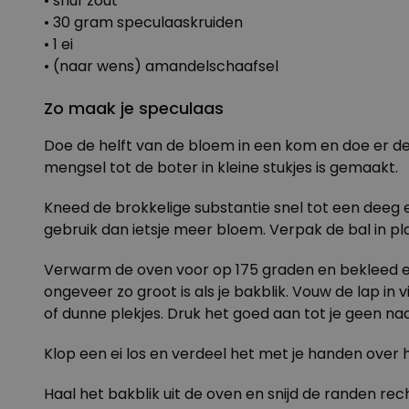
• snuf zout
• 30 gram speculaaskruiden
• 1 ei
• (naar wens) amandelschaafsel
Zo maak je speculaas
Doe de helft van de bloem in een kom en doe er de
mengsel tot de boter in kleine stukjes is gemaakt.
Kneed de brokkelige substantie snel tot een deeg en
gebruik dan ietsje meer bloem. Verpak de bal in plas
Verwarm de oven voor op 175 graden en bekleed ee
ongeveer zo groot is als je bakblik. Vouw de lap in
of dunne plekjes. Druk het goed aan tot je geen na
Klop een ei los en verdeel het met je handen over
Haal het bakblik uit de oven en snijd de randen rec