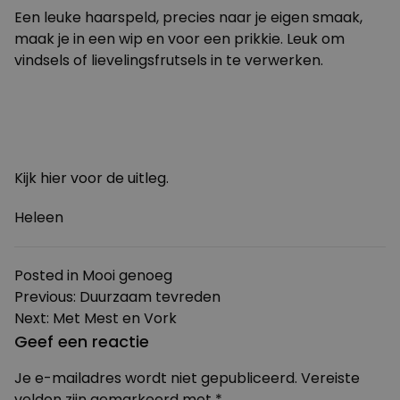
Een leuke haarspeld, precies naar je eigen smaak,
maak je in een wip en voor een prikkie. Leuk om
vindsels of lievelingsfrutsels in te verwerken.
Kijk
hier
voor de uitleg.
Heleen
Posted in
Mooi genoeg
Bericht
Previous:
Duurzaam tevreden
Next:
Met Mest en Vork
navigatie
Geef een reactie
Je e-mailadres wordt niet gepubliceerd.
Vereiste
velden zijn gemarkeerd met
*