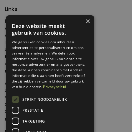
Links
×
Nieuws
Deze website maakt
Artikelen
gebruik van cookies.
Agenda
Thema's
We gebruiken cookies om inhoud en
advertenties te personaliseren en om ons
Shop
verkeer te analyseren. We delen ook
Edities
informatie over uw gebruik van onze site
Abonneren
met onze advertentie- en analysepartners,
Over Genoeg
die deze kunnen combineren met andere
informatie die u aan hen heeft verstrekt of
die zij hebben verzameld door uw gebruik
Adverteren
van hun diensten.
Privacybeleid
Samenwerken
Verkooppunten
STRIKT NOODZAKELIJK
Over Genoeg
PRESTATIE
Contact
Contactgegevens
TARGETING
Genoeg