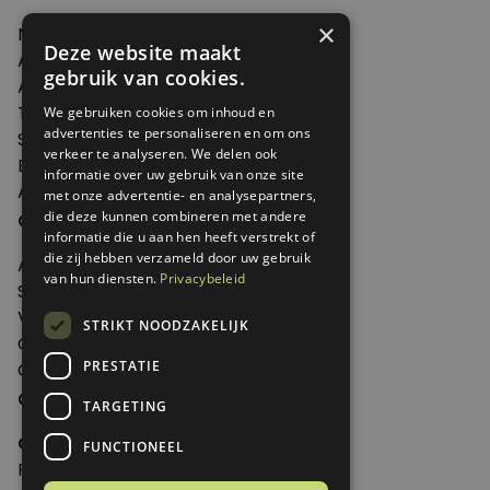
×
Nieuws
Deze website maakt
Artikelen
gebruik van cookies.
Agenda
Thema's
We gebruiken cookies om inhoud en
advertenties te personaliseren en om ons
Shop
verkeer te analyseren. We delen ook
Edities
informatie over uw gebruik van onze site
Abonneren
met onze advertentie- en analysepartners,
Over Genoeg
die deze kunnen combineren met andere
informatie die u aan hen heeft verstrekt of
die zij hebben verzameld door uw gebruik
Adverteren
van hun diensten.
Privacybeleid
Samenwerken
Verkooppunten
STRIKT NOODZAKELIJK
Over Genoeg
PRESTATIE
Contact
Contactgegevens
TARGETING
Genoeg
FUNCTIONEEL
Postbus 595 - 3700 AN Zeist