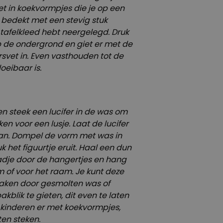
et in koekvormpjes die je op een
 bedekt met een stevig stuk
 tafelkleed hebt neergelegd. Druk
p de ondergrond en giet er met de
vet in. Even vasthouden tot de
oeibaar is.
en steek een lucifer in de was om
n voor een lusje. Laat de lucifer
aan. Dompel de vorm met was in
 het figuurtje eruit. Haal een dun
aadje door de hangertjes en hang
m of voor het raam. Je kunt deze
aken door gesmolten was of
kblik te gieten, dit even te laten
 kinderen er met koekvormpjes,
aten steken.