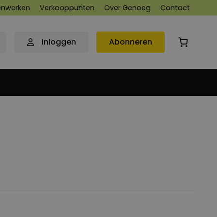
nwerken
Verkooppunten
Over Genoeg
Contact
Inloggen
Abonneren