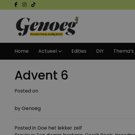
Home
Actueel
Edities
DIY
Thema’s
Advent 6
Posted on
by
Genoeg
Posted in
Doe het lekker zelf