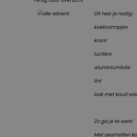
Terug naar overzicht
Dit heb je nodig:
koekvormpjes
krant
lucifers
aluminiumfolie
lint
bak met koud wa
Zo ga je te werk:
Met gesmolten ka