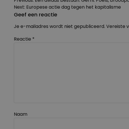
Bericht
Previous:
Een dwaas bestaan. Gerrit Poels, broodp
navigatie
Next:
Europese actie dag tegen het kapitalisme
Geef een reactie
Je e-mailadres wordt niet gepubliceerd.
Vereiste 
Reactie
*
Naam