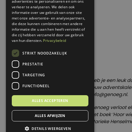
advertenties te personaliseren en om ons
verkeer te analyseren. We delen ook
informatie over uw gebruik van onze site
met onze advertentie- en analysepartners,
die deze kunnen combineren met andere
informatie die u aan hen heeft verstrekt of
die zij hebben verzameld door uw gebruik
van hun diensten.
Privacybeleid
STRIKT NOODZAKELIJK
PRESTATIE
TARGETING
Heb je een leuk d
FUNCTIONEEL
jouw adventskalen
info@genoeg.nl
.
ALLES ACCEPTEREN
Genoeg verloot e
het boek ‘Hoor wie
ALLES AFWIJZEN
Marieke Henselma
DETAILS WEERGEVEN