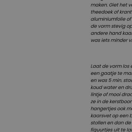
maken. Giet het v
theedoek of krant
aluminiumfolie of
de vorm stevig o
andere hand kaars
was iets minder vl
Laat de vorm los 
een gaatje te make
en was 5 min. st
koud water en druk
lintje of mooi dr
ze in de kerstboo
hangertjes ook m
kaarsvet op een ba
stollen en dan de
figuurtjes uit te l