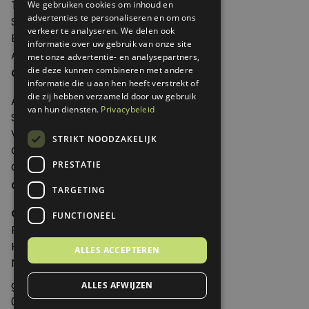
Thema's
We gebruiken cookies om inhoud en
advertenties te personaliseren en om ons
Shop
verkeer te analyseren. We delen ook
Edities
informatie over uw gebruik van onze site
Abonneren
met onze advertentie- en analysepartners,
Over Genoeg
die deze kunnen combineren met andere
informatie die u aan hen heeft verstrekt of
die zij hebben verzameld door uw gebruik
Adverteren
van hun diensten.
Privacybeleid
Samenwerken
Verkooppunten
STRIKT NOODZAKELIJK
Over Genoeg
PRESTATIE
Contact
Contactgegevens
TARGETING
Genoeg
FUNCTIONEEL
Postbus 595 - 3700 AN Zeist
Huis ter Heideweg 13 - 3705MA Zeist
ALLES ACCEPTEREN
Nederland
genoeg@spabonneeservice.nl
ALLES AFWIJZEN
088-1102091