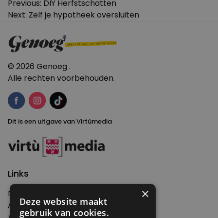
Bericht
Previous:
DIY Herfstschatten
Next:
Zelf je hypotheek oversluiten
navigatie
© 2026 Genoeg .
Alle rechten voorbehouden.
Dit is een uitgave van Virtùmedia
Links
×
Nieuws
Deze website maakt
Artikelen
gebruik van cookies.
Agenda