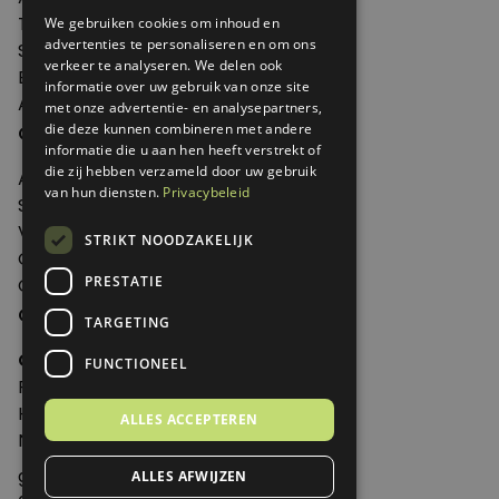
Thema's
We gebruiken cookies om inhoud en
advertenties te personaliseren en om ons
Shop
verkeer te analyseren. We delen ook
Edities
informatie over uw gebruik van onze site
Abonneren
met onze advertentie- en analysepartners,
Over Genoeg
die deze kunnen combineren met andere
informatie die u aan hen heeft verstrekt of
die zij hebben verzameld door uw gebruik
Adverteren
van hun diensten.
Privacybeleid
Samenwerken
Verkooppunten
STRIKT NOODZAKELIJK
Over Genoeg
PRESTATIE
Contact
Contactgegevens
TARGETING
Genoeg
FUNCTIONEEL
Postbus 595 - 3700 AN Zeist
Huis ter Heideweg 13 - 3705MA Zeist
ALLES ACCEPTEREN
Nederland
genoeg@spabonneeservice.nl
ALLES AFWIJZEN