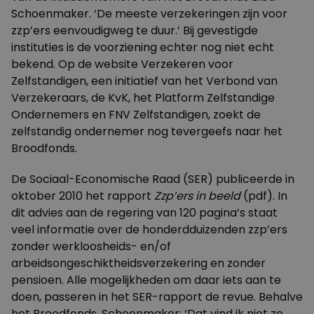
Schoenmaker. ‘De meeste verzekeringen zijn voor
zzp’ers eenvoudigweg te duur.’ Bij gevestigde
instituties is de voorziening echter nog niet echt
bekend. Op de website
Verzekeren voor
Zelfstandigen
, een initiatief van het Verbond van
Verzekeraars, de KvK, het Platform Zelfstandige
Ondernemers en FNV Zelfstandigen, zoekt de
zelfstandig ondernemer nog tevergeefs naar het
Broodfonds.
De Sociaal-Economische Raad (SER) publiceerde in
oktober 2010 het rapport
Zzp’ers in beeld
(pdf). In
dit advies aan de regering van 120 pagina’s staat
veel informatie over de honderdduizenden zzp’ers
zonder werkloosheids- en/of
arbeidsongeschiktheidsverzekering en zonder
pensioen. Alle mogelijkheden om daar iets aan te
doen, passeren in het SER-rapport de revue. Behalve
het Broodfonds. Schoenmaker: ‘Dat vind ik niet zo