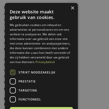
×
Nieuws
Deze website maakt
Artikelen
gebruik van cookies.
Agenda
Thema's
We gebruiken cookies om inhoud en
advertenties te personaliseren en om ons
Shop
verkeer te analyseren. We delen ook
Edities
informatie over uw gebruik van onze site
Abonneren
met onze advertentie- en analysepartners,
Over Genoeg
die deze kunnen combineren met andere
informatie die u aan hen heeft verstrekt of
die zij hebben verzameld door uw gebruik
Adverteren
van hun diensten.
Privacybeleid
Samenwerken
Verkooppunten
STRIKT NOODZAKELIJK
Over Genoeg
PRESTATIE
Contact
Contactgegevens
TARGETING
Genoeg
FUNCTIONEEL
Postbus 595 - 3700 AN Zeist