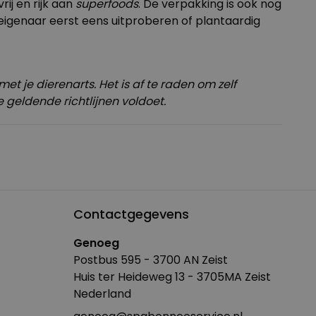
ij en rijk aan
superfoods
. De verpakking is ook nog
neigenaar eerst eens uitproberen of plantaardig
et je dierenarts.
Het is af te raden om zelf
 geldende richtlijnen voldoet.
Contactgegevens
Genoeg
Postbus 595 - 3700 AN Zeist
Huis ter Heideweg 13 - 3705MA Zeist
Nederland