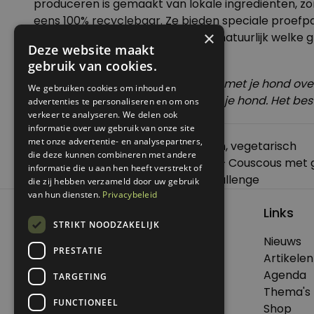
produceren is gemaakt van lokale ingrediënten, zond
eens 100% recyclebaar. Ze bieden speciale
proefp
×
voeding past bij jou en je hond. En natuurlijk welke 
Deze website maakt
gebruik van cookies.
Let op: overweeg
je bij problemen met je hond ove
We gebruiken cookies om inhoud en
(plantaardig) eten te maken voor je hond. Het bes
advertenties te personaliseren en om ons
verkeer te analyseren. We delen ook
informatie over uw gebruik van onze site
met onze advertentie- en analysepartners,
Posted in
Nieuws
Tagged
huisdieren
,
vegetarisch
die deze kunnen combineren met andere
Bericht
Previous:
Een wereld van smaken – Couscous met 
informatie die u aan hen heeft verstrekt of
navigatie
Next:
Zo overleef je een no buy challenge
die zij hebben verzameld door uw gebruik
van hun diensten.
Privacybeleid
Links
STRIKT NOODZAKELIJK
Nieuws
PRESTATIE
© 2026 Genoeg .
Artikelen
Alle rechten voorbehouden.
Agenda
TARGETING
Thema's
FUNCTIONEEL
Shop