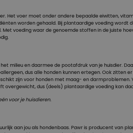
er. Het voer moet onder andere bepaalde eiwitten, vitam
diënten worden gehaald. Bij plantaardige voeding wordt 
rtel. Met voeding waar de genoemde stoffen in de juiste h
dig.
or het milieu en daarmee de pootafdruk van je huisdier. D
oallergeen, dus alle honden kunnen ertegen. Ook zitten e
geschikt zijn voor honden met maag- en darmproblemen. Ve
t overgewicht, dus (deels) plantaardige voeding kan daar
n voor je huisdieren.
tuurlijk aan jou als hondenbaas.
Pawr
is producent van plan