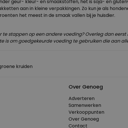
er geur- kleur- en smaakstoffen, het is soja- en glutenvr
akketten
aan in kleine verpakkingen. Zo kun je als honde
groenten het meest in de smaak vallen bij je huisdier.
r te stappen op een andere voeding? Overleg dan eerst m
te is om goedgekeurde voeding te gebruiken die aan alle
groene kruiden
Over Genoeg
Adverteren
Samenwerken
Verkooppunten
Over Genoeg
Contact