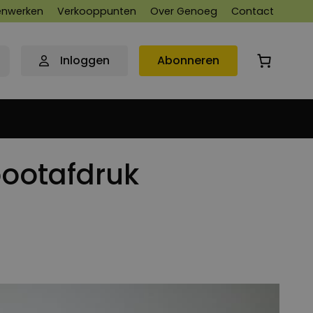
nwerken
Verkooppunten
Over Genoeg
Contact
Inloggen
Abonneren
pootafdruk