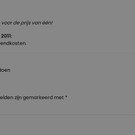
 voor de prijs van één!
2011:
rzendkosten.
 doen
velden zijn gemarkeerd met
*