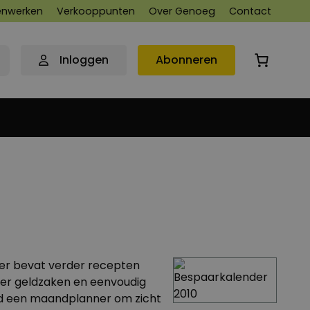
nwerken
Verkooppunten
Over Genoeg
Contact
Inloggen
Abonneren
der bevat verder recepten
ver geldzaken en eenvoudig
nd een maandplanner om zicht