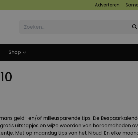
Adverteren
Same
Shop
10
26 NOVEMBER 2009
mans geld- en/of milieusparende tips. De Bespaarkalen
 gratis uitstapjes en wijze woorden van beroemdheden o
kentje. Met op maandag tips van het
Nibud
. En elke maa