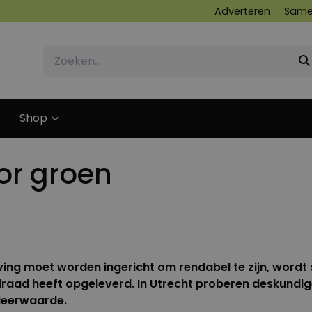
Adverteren
Same
Shop
or groen
12 MAART 2010
g moet worden ingericht om rendabel te zijn, wordt s
raad heeft opgeleverd. In Utrecht proberen deskundige
 Meerwaarde.