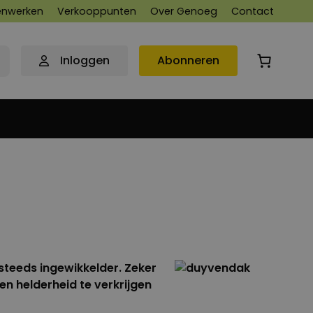
nwerken
Verkooppunten
Over Genoeg
Contact
Inloggen
Abonneren
teeds ingewikkelder. Zeker
n helderheid te verkrijgen