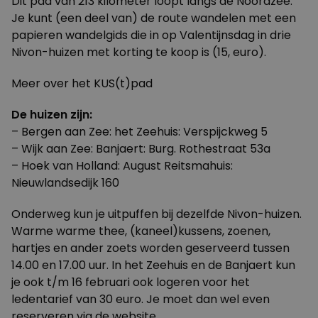
Dit pad van 213 kilometer loopt langs de Noordzee.
Je kunt (een deel van) de route wandelen met een
papieren wandelgids die in op Valentijnsdag in drie
Nivon-huizen met korting te koop is (15, euro).
Meer over het
KUS(t)pad
De huizen zijn:
– Bergen aan Zee: het Zeehuis: Verspijckweg 5
– Wijk aan Zee: Banjaert: Burg. Rothestraat 53a
– Hoek van Holland: August Reitsmahuis:
Nieuwlandsedijk 160
Onderweg kun je uitpuffen bij dezelfde Nivon-huizen.
Warme warme thee, (kaneel)kussens, zoenen,
hartjes en ander zoets worden geserveerd tussen
14.00 en 17.00 uur. In het Zeehuis en de Banjaert kun
je ook t/m 16 februari ook logeren voor het
ledentarief van 30 euro. Je moet dan wel even
reserveren via de
website
.