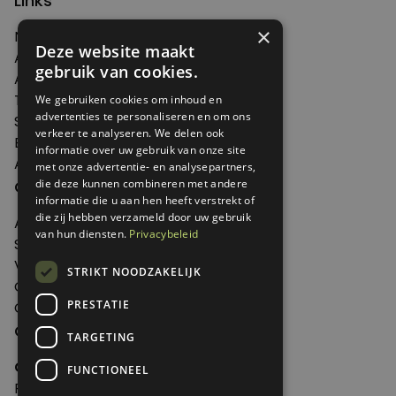
Links
×
Nieuws
Deze website maakt
Artikelen
gebruik van cookies.
Agenda
Thema's
We gebruiken cookies om inhoud en
advertenties te personaliseren en om ons
Shop
verkeer te analyseren. We delen ook
Edities
informatie over uw gebruik van onze site
Abonneren
met onze advertentie- en analysepartners,
Over Genoeg
die deze kunnen combineren met andere
informatie die u aan hen heeft verstrekt of
die zij hebben verzameld door uw gebruik
Adverteren
van hun diensten.
Privacybeleid
Samenwerken
Verkooppunten
STRIKT NOODZAKELIJK
Over Genoeg
PRESTATIE
Contact
Contactgegevens
TARGETING
Genoeg
FUNCTIONEEL
Postbus 595 - 3700 AN Zeist