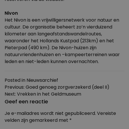
Nivon
Het
Nivon
is een vrijwilligersnetwerk voor natuur en
cultuur. De organisatie beheert zo’n vierduizend
kilometer aan langeafstandswandelroutes,
waaronder het Hollands Kustpad (213km) en het
Pieterpad (490 km). De Nivon-huizen zijn
natuurvriendenhuizen en –kampeerterreinen waar
leden en niet-leden kunnen overnachten.
Posted in
Nieuwsarchief
Bericht
Previous:
Goed genoeg zorgverzekerd (deel II)
Next:
Vrekken in het Geldmuseum
navigatie
Geef een reactie
Je e-mailadres wordt niet gepubliceerd.
Vereiste
velden zijn gemarkeerd met
*