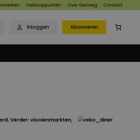
nwerken
Verkooppunten
Over Genoeg
Contact
Inloggen
Abonneren
erd. Verder: vlooienmarkten,