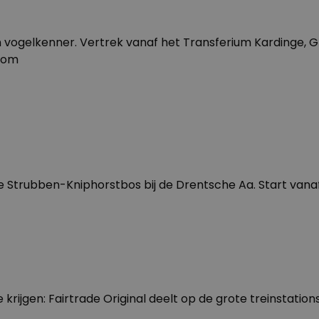
ogelkenner. Vertrek vanaf het Transferium Kardinge, Groni
.com
 Strubben-Kniphorstbos bij de Drentsche Aa. Start vanaf
 krijgen: Fairtrade Original deelt op de grote treinstatio