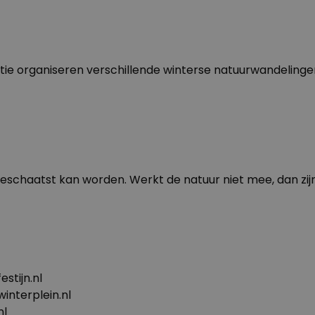
tie organiseren verschillende winterse natuurwandelingen
 geschaatst kan worden
. Werkt de natuur niet mee, dan zi
stijn.nl
nterplein.nl
nl