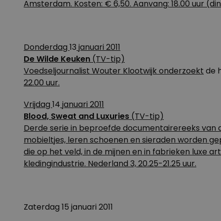
Amsterdam. Kosten: € 6,50. Aanvang: 18.00 uur (din
Donderdag
13
januari 2011
De Wilde Keuken
(TV-tip)
Voedseljournalist Wouter Klootwijk onderzoekt
de h
22.00 uur.
Vrijdag
14
januari 2011
Blood, Sweat and Luxuries
(TV-tip)
Derde serie in beproefde documentairereeks van d
mobieltjes, leren schoenen en sieraden worden gep
die op het veld, in de mijnen en in fabrieken luxe 
kledingindustrie. Nederland 3, 20.25-21.25 uur.
Zaterdag 15 januari 2011