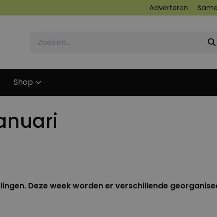
Adverteren
Same
Shop
anuari
13 JANUARI 2011
elingen. Deze week worden er verschillende georganise